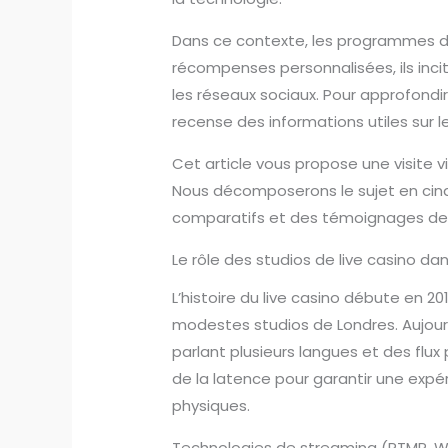
Dans ce contexte, les programmes de 
récompenses personnalisées, ils incit
les réseaux sociaux. Pour approfondi
recense des informations utiles sur l
Cet article vous propose une visite vi
Nous décomposerons le sujet en cinq 
comparatifs et des témoignages de 
Le rôle des studios de live casino da
L’histoire du live casino débute en 2
modestes studios de Londres. Aujourd’
parlant plusieurs langues et des flux
de la latence pour garantir une expér
physiques.
Technologies de streaming (RTMP, We