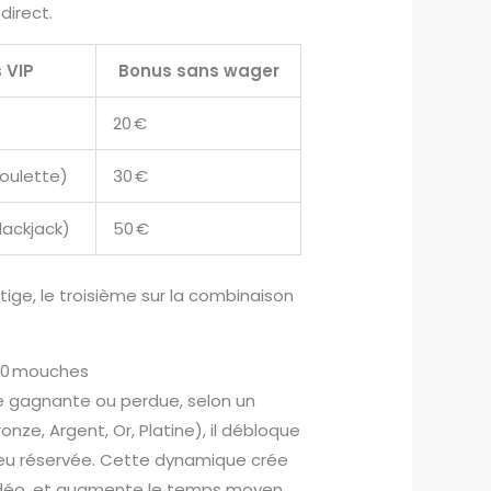
direct.
 VIP
Bonus sans wager
20 €
Roulette)
30 €
lackjack)
50 €
estige, le troisième sur la combinaison
130 mouches
se gagnante ou perdue, selon un
ronze, Argent, Or, Platine), il débloque
 jeu réservée. Cette dynamique crée
idéo, et augmente le temps moyen