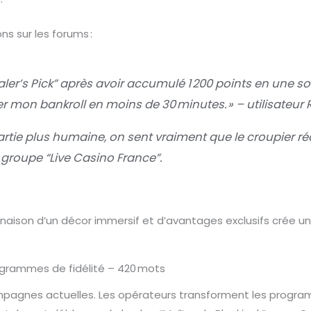
ns sur les forums :
ler’s Pick” après avoir accumulé 1 200 points en une soir
r mon bankroll en moins de 30 minutes. »
– utilisateur
partie plus humaine, on sent vraiment que le croupier réag
roupe “Live Casino France”.
naison d’un décor immersif et d’avantages exclusifs crée un
ogrammes de fidélité – 420 mots
pagnes actuelles. Les opérateurs transforment les program