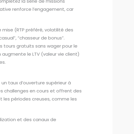
Complétez la série de missions
rative renforce l’engagement, car
mise (RTP préféré, volatilité des
“casual”, “chasseur de bonus”.
s tours gratuits sans wager pour le
n augmente le LTV (valeur vie client)
es.
 un taux d’ouverture supérieur à
es challenges en cours et offrent des
t les périodes creuses, comme les
lization et des canaux de