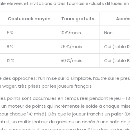
e élevée, et invitations à des tournois exclusifs diffusés en 
Cash‑back moyen
Tours gratuits
Accès
5 %
10 €/mois
Non
8 %
25 €/mois
Oui (table 
12 %
50 €/mois
Oui (table B
té des approches : l’un mise sur la simplicité, l’autre sur le pr
ager, très prisés par les joueurs français.
les points sont accumulés en temps réel pendant le jeu – 
ur un moteur de points qui incrémente le solde à chaque mi
t pour chaque 1 € misé). Dès que le joueur franchit un palier (B
atuit, un multiplicateur de gains ou un accès à une salle de
ante, comparable à une campagne de quêtes dans un jeu v