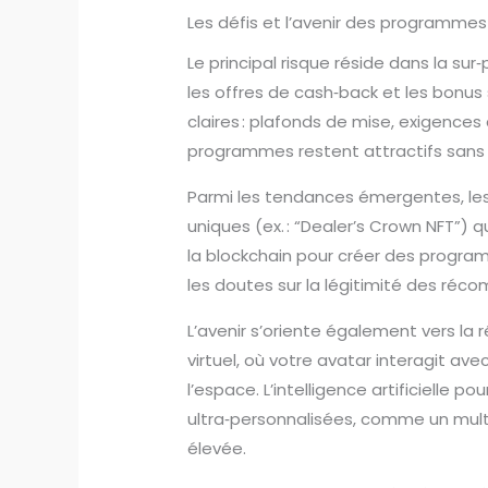
Les défis et l’avenir des programmes 
Le principal risque réside dans la su
les offres de cash‑back et les bonus 
claires : plafonds de mise, exigences
programmes restent attractifs sans
Parmi les tendances émergentes, les
uniques (ex. : “Dealer’s Crown NFT”)
la blockchain pour créer des program
les doutes sur la légitimité des réc
L’avenir s’oriente également vers la 
virtuel, où votre avatar interagit a
l’espace. L’intelligence artificielle
ultra‑personnalisées, comme un multi
élevée.