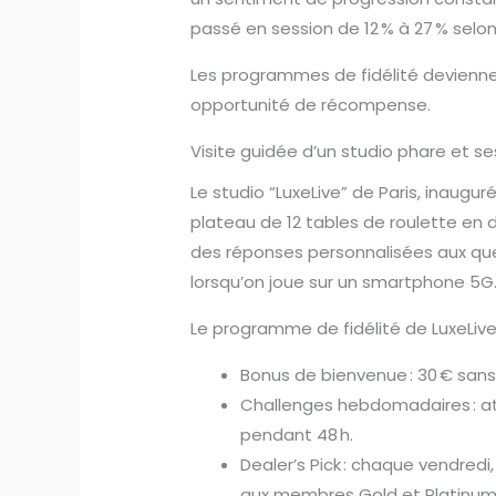
passé en session de 12 % à 27 % selon 
Les programmes de fidélité deviennent
opportunité de récompense.
Visite guidée d’un studio phare et se
Le studio “LuxeLive” de Paris, inaugu
plateau de 12 tables de roulette en di
des réponses personnalisées aux que
lorsqu’on joue sur un smartphone 5G
Le programme de fidélité de LuxeLive,
Bonus de bienvenue : 30 € san
Challenges hebdomadaires : att
pendant 48 h.
Dealer’s Pick : chaque vendredi
aux membres Gold et Platinum