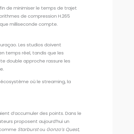
fin de minimiser le temps de trajet
algorithmes de compression H.265
haque milliseconde compte.
Curaçao. Les studios doivent
en temps réel, tandis que les
ette double approche rassure les
e.
n écosystème où le streaming, la
ient d’accumuler des points. Dans le
ateurs proposent aujourd’hui un
ts comme
Starburst
ou
Gonzo’s Quest
,