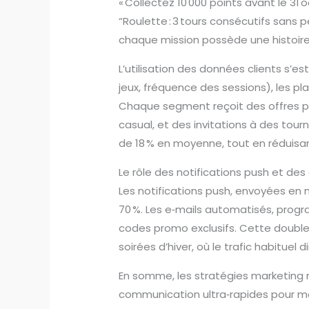
« Collectez 10 000 points avant le 31
“Roulette : 3 tours consécutifs sans
chaque mission possède une histoire,
L’utilisation des données clients s’
jeux, fréquence des sessions), les pla
Chaque segment reçoit des offres pers
casual, et des invitations à des tour
de 18 % en moyenne, tout en réduisa
Le rôle des notifications push et d
Les notifications push, envoyées en 
70 %. Les e‑mails automatisés, progr
codes promo exclusifs. Cette doubl
soirées d’hiver, où le trafic habituel d
En somme, les stratégies marketing m
communication ultra‑rapides pour ma