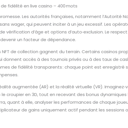
de fidélité en live casino – 400 mots
r‑promesse. Les autorités françaises, notamment l’Autorité Na
sans wager, qui peuvent inciter à un jeu excessif. Les opérat
 de vérification d’âge et options d’auto‑exclusion. Le respect
 devenir un facteur de dépendance.
 NFT de collection gagnent du terrain. Certains casinos pr
 qui donnent accès à des tournois privés ou à des taux de ca
mes de fidélité transparents : chaque point est enregistré s
ompenses.
réalité augmentée (AR) et la réalité virtuelle (VR). Imaginez
vec le croupier en 3D, tout en recevant des bonus dynamiques
 pourra, quant à elle, analyser les performances de chaque j
plicateur de gains uniquement actif pendant les sessions où