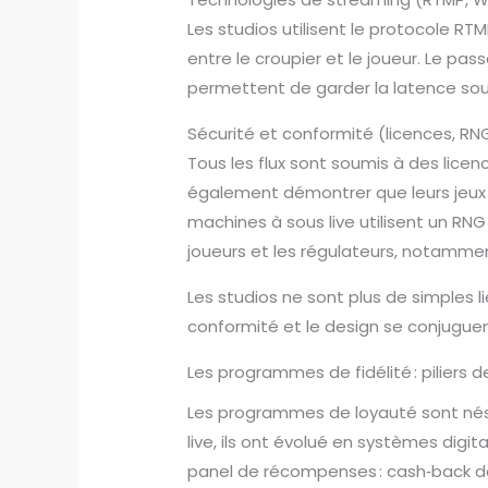
Les studios utilisent le protocole RT
entre le croupier et le joueur. Le p
permettent de garder la latence sous
Sécurité et conformité (licences, RNG
Tous les flux sont soumis à des licen
également démontrer que leurs jeux s
machines à sous live utilisent un RNG
joueurs et les régulateurs, notammen
Les studios ne sont plus de simples l
conformité et le design se conjuguent
Les programmes de fidélité : piliers d
Les programmes de loyauté sont nés d
live, ils ont évolué en systèmes dig
panel de récompenses : cash‑back de 