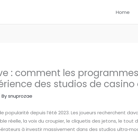
Home
ive : comment les programmes 
érience des studios de casino 
 By
snuprozae
de popularité depuis l’été 2023. Les joueurs recherchent dav
able réelle, la voix du croupier, le cliquetis des jetons, le tou
érateurs à investir massivement dans des studios ultra‑mod