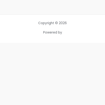
Copyright © 2026
Powered by