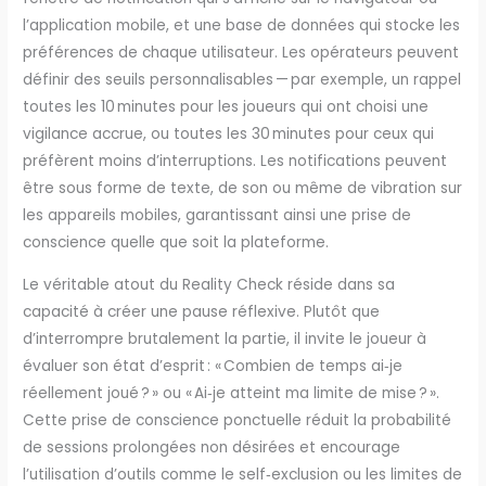
l’application mobile, et une base de données qui stocke les
préférences de chaque utilisateur. Les opérateurs peuvent
définir des seuils personnalisables — par exemple, un rappel
toutes les 10 minutes pour les joueurs qui ont choisi une
vigilance accrue, ou toutes les 30 minutes pour ceux qui
préfèrent moins d’interruptions. Les notifications peuvent
être sous forme de texte, de son ou même de vibration sur
les appareils mobiles, garantissant ainsi une prise de
conscience quelle que soit la plateforme.
Le véritable atout du Reality Check réside dans sa
capacité à créer une pause réflexive. Plutôt que
d’interrompre brutalement la partie, il invite le joueur à
évaluer son état d’esprit : « Combien de temps ai‑je
réellement joué ? » ou « Ai‑je atteint ma limite de mise ? ».
Cette prise de conscience ponctuelle réduit la probabilité
de sessions prolongées non désirées et encourage
l’utilisation d’outils comme le self‑exclusion ou les limites de