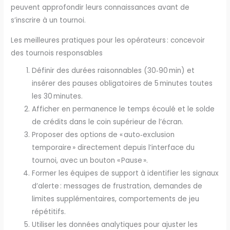
peuvent approfondir leurs connaissances avant de
s’inscrire à un tournoi.
Les meilleures pratiques pour les opérateurs : concevoir
des tournois responsables
Définir des durées raisonnables (30‑90 min) et
insérer des pauses obligatoires de 5 minutes toutes
les 30 minutes.
Afficher en permanence le temps écoulé et le solde
de crédits dans le coin supérieur de l’écran.
Proposer des options de « auto‑exclusion
temporaire » directement depuis l’interface du
tournoi, avec un bouton « Pause ».
Former les équipes de support à identifier les signaux
d’alerte : messages de frustration, demandes de
limites supplémentaires, comportements de jeu
répétitifs.
Utiliser les données analytiques pour ajuster les