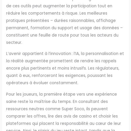
de ces outils peut augmenter la participation tout en
réduire les comportements à risque. Les meilleures
pratiques présentées – durées raisonnables, affichage
permanent, formation du support et usage des données –
constituent une feuille de route pour tous les acteurs du
secteur.
L’avenir appartient à l’innovation : l’IA, la personnalisation et
la réalité augmentée promettent de rendre les rappels
encore plus pertinents et moins intrusifs. Les régulateurs,
quant à eux, renforceront les exigences, poussant les
opérateurs à évoluer constamment.
Pour les joueurs, la première étape vers une expérience
saine reste la maîtrise du temps. En consultant des
ressources neutres comme Super Soco, ils peuvent
comparer les offres, lire des avis de casino et choisir les
plateformes qui placent la responsabilité au cœur de leur
service. Ainsi, le plaisir du jeu reste intact, tandis que la