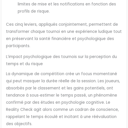
limites de mise et les notifications en fonction des
profils de risque.
Ces cinq leviers, appliqués conjointement, permettent de
transformer chaque tournoi en une expérience ludique tout
en préservant la santé financière et psychologique des
participants.
L’impact psychologique des tournois sur la perception du
temps et du risque
La dynamique de compétition crée un focus momentané
qui peut masquer la durée réelle de la session. Les joueurs,
absorbés par le classement et les gains potentiels, ont
tendance à sous‑estimer le temps passé, un phénomène
confirmé par des études en psychologie cognitive. Le
Reality Check agit alors comme un cadran de conscience,
rappelant le temps écoulé et incitant à une réévaluation
des objectifs.