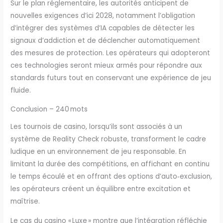
Sur le plan réglementaire, les autorités anticipent de
nouvelles exigences d’ici 2028, notamment l’obligation
d’intégrer des systèmes d’IA capables de détecter les
signaux d’addiction et de déclencher automatiquement
des mesures de protection. Les opérateurs qui adopteront
ces technologies seront mieux armés pour répondre aux
standards futurs tout en conservant une expérience de jeu
fluide.
Conclusion – 240 mots
Les tournois de casino, lorsqu’ils sont associés à un
système de Reality Check robuste, transforment le cadre
ludique en un environnement de jeu responsable. En
limitant la durée des compétitions, en affichant en continu
le temps écoulé et en offrant des options d’auto‑exclusion,
les opérateurs créent un équilibre entre excitation et
maîtrise.
Le cas du casino « Luxe » montre que l’intégration réfléchie