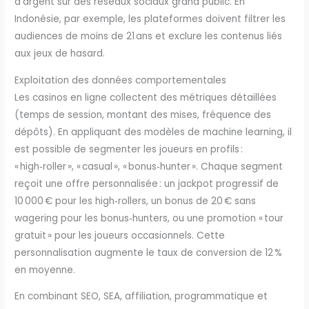
d’argent sur des réseaux sociaux grand public. En
Indonésie, par exemple, les plateformes doivent filtrer les
audiences de moins de 21 ans et exclure les contenus liés
aux jeux de hasard.
Exploitation des données comportementales
Les casinos en ligne collectent des métriques détaillées
(temps de session, montant des mises, fréquence des
dépôts). En appliquant des modèles de machine learning, il
est possible de segmenter les joueurs en profils :
« high‑roller », « casual », « bonus‑hunter ». Chaque segment
reçoit une offre personnalisée : un jackpot progressif de
10 000 € pour les high‑rollers, un bonus de 20 € sans
wagering pour les bonus‑hunters, ou une promotion « tour
gratuit » pour les joueurs occasionnels. Cette
personnalisation augmente le taux de conversion de 12 %
en moyenne.
En combinant SEO, SEA, affiliation, programmatique et