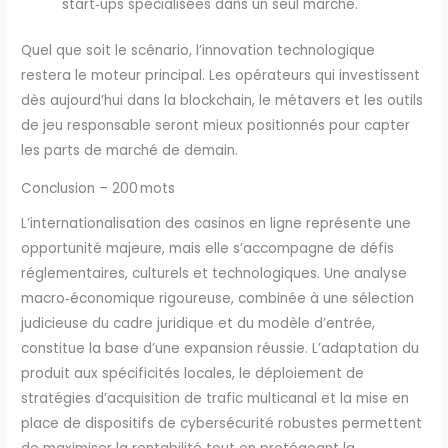
start‑ups spécialisées dans un seul marché.
Quel que soit le scénario, l’innovation technologique
restera le moteur principal. Les opérateurs qui investissent
dès aujourd’hui dans la blockchain, le métavers et les outils
de jeu responsable seront mieux positionnés pour capter
les parts de marché de demain.
Conclusion – 200 mots
L’internationalisation des casinos en ligne représente une
opportunité majeure, mais elle s’accompagne de défis
réglementaires, culturels et technologiques. Une analyse
macro‑économique rigoureuse, combinée à une sélection
judicieuse du cadre juridique et du modèle d’entrée,
constitue la base d’une expansion réussie. L’adaptation du
produit aux spécificités locales, le déploiement de
stratégies d’acquisition de trafic multicanal et la mise en
place de dispositifs de cybersécurité robustes permettent