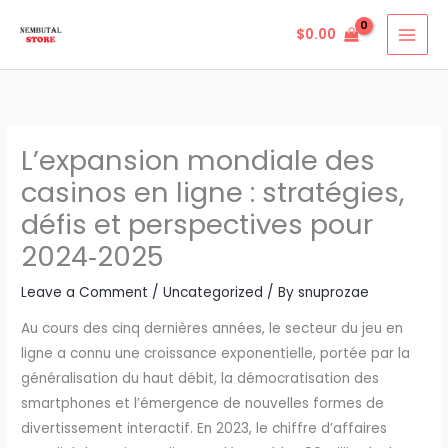
Skip
$
0.00
to
content
L’expansion mondiale des
casinos en ligne : stratégies,
défis et perspectives pour
2024‑2025
Leave a Comment
/
Uncategorized
/ By
snuprozae
Au cours des cinq dernières années, le secteur du jeu en
ligne a connu une croissance exponentielle, portée par la
généralisation du haut débit, la démocratisation des
smartphones et l’émergence de nouvelles formes de
divertissement interactif. En 2023, le chiffre d’affaires