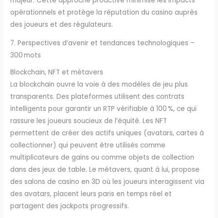
majeur. Cette approche proactive minimise les impacts
opérationnels et protège la réputation du casino auprès
des joueurs et des régulateurs.
7. Perspectives d’avenir et tendances technologiques –
300 mots
Blockchain, NFT et métavers
La blockchain ouvre la voie à des modèles de jeu plus
transparents. Des plateformes utilisent des contrats
intelligents pour garantir un RTP vérifiable à 100 %, ce qui
rassure les joueurs soucieux de l’équité. Les NFT
permettent de créer des actifs uniques (avatars, cartes à
collectionner) qui peuvent être utilisés comme
multiplicateurs de gains ou comme objets de collection
dans des jeux de table. Le métavers, quant à lui, propose
des salons de casino en 3D où les joueurs interagissent via
des avatars, placent leurs paris en temps réel et
partagent des jackpots progressifs.