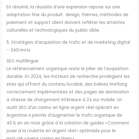
En résumé, la réussite d’une expansion repose sur une
adaptation fine du produit : design, thèmes, méthodes de
paiement et support client doivent refléter les attentes
culturelles et technologiques du public cible.
5. Stratégies d’acquisition de trafic et de marketing digital
– 340 mots
SEO multilingue
Le référencement organique reste le pilier de l’acquisition
durable. En 2024, les moteurs de recherche privilégient les
sites qui offrent du contenu localisé, des balises hreflang
correctement implémentées et des pages de destination
à vitesse de chargement inférieure à 2 s sur mobile. Un
audit SEO d’un casino en ligne argent réel opérant en
Argentine a permis d’augmenter le trafic organique de
45 % en six mois grâce à la création de guides « Comment
jouer à la roulette en argent réel » optimisés pour le
mot‑clé « mejor casino en línea ».