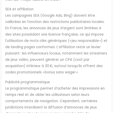
SEA et affiliation
Les campagnes SEA (Google Ads, Bing) doivent être
calibrées en fonction des restrictions publicitaires locales.
En France, les annonces de jeux d’argent sont limitées à
des sites possédant une licence française, ce qui impose
l’utilisation de mots‑clés génériques (« jeu responsable ») et
de landing pages conformes. L’affiliation reste un levier
puissant : les influenceurs locaux, notamment les streamers
de jeux vidéo, peuvent générer un CPA (coût par
acquisition) inférieur à 30 €, surtout lorsqu’ils offrent des
codes promotionnels « bonus sans wager ».
Publicité programmatique
Le programmatique permet d’acheter des impressions en
temps réel et de cibler les utilisateurs selon leurs
comportements de navigation. Cependant, certaines
juridictions interdisent la diffusion d’annonces de jeux