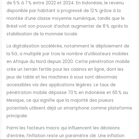
de 5 % à 7 % entre 2022 et 2024. En Indonésie, le revenu
disponible par habitant a progressé de 12 % grâce à la
montée d’une classe moyenne numérique, tandis que le
Brésil voit son pouvoir d’achat augmenter de 8 % après la
stabilisation de la monnaie locale.
La digitalisation accélérée, notamment le déploiement de
la 5G, a multiplié par trois le nombre d’utilisateurs mobiles
en Afrique du Nord depuis 2020. Cette pénétration mobile
crée un terrain fertile pour les casinos en ligne, dont les
jeux de table et les machines à sous sont désormais
accessibles via des applications légères. Le taux de
pénétration mobile dépasse 70 % en Indonésie et 65 % au
Mexique, ce qui signifie que la majorité des joueurs
potentiels utilisent déjà un smartphone comme plateforme
principale.
Parmi les facteurs macro qui influencent les décisions
d’entrée, l’inflation reste un paramètre clé. Une inflation