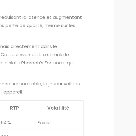
, réduisant la latence et augmentant
ans perte de qualité, même sur les
rmais directement dans le
 Cette universalité a stimulé le
 slot « Pharaoh’s Fortune », qui
e sur une table, le joueur voit les
’appareil.
RTP
Volatilité
94 %
Faible