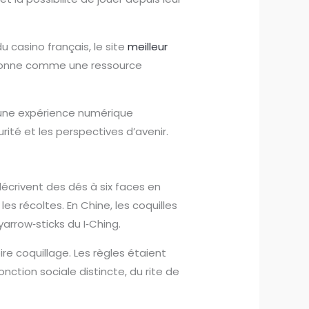
u casino français, le site
meilleur
itionne comme une ressource
n une expérience numérique
urité et les perspectives d’avenir.
écrivent des dés à six faces en
les récoltes. En Chine, les coquilles
 yarrow‑sticks du I‑Ching.
ire coquillage. Les règles étaient
nction sociale distincte, du rite de