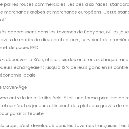
rée par les routes commerciales. Les dés à six faces, standa
ntre marchands arabes et marchands européens. Cette stand
ll”.
nisés apparaissent dans les tavernes de Babylone, où les joueu
gravés de motifs de dieux protecteurs, servaient de première
 et de puces RFID.
ou », découvert à Xi’an, utilisait six dés en bronze, chaque 
eurs échangeaient jusqu’à 12 % de leurs gains en riz contre d
t économie locale.
 le Moyen‑Âge
ome entre le Ier et le IIIᵉ siècle, était une forme primitive de 
e retournée. Les joueurs utilisaient des plateaux gravés de 
our garantir l’équité.
 du craps, s’est développé dans les tavernes françaises. Les