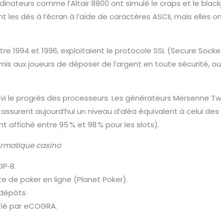
rdinateurs comme l’Altair 8800 ont simulé le craps et le bla
t les dés à l’écran à l’aide de caractères ASCII, mais elles 
tre 1994 et 1996, exploitaient le protocole SSL (Secure Socket
is aux joueurs de déposer de l’argent en toute sécurité, ouv
ivi le progrès des processeurs. Les générateurs Mersenne Tw
ssurent aujourd’hui un niveau d’aléa équivalent à celui des
ent affiché entre 95 % et 98 % pour les slots).
nformatique casino
DP‑8.
e de poker en ligne (Planet Poker).
 dépôts.
ifié par eCOGRA.