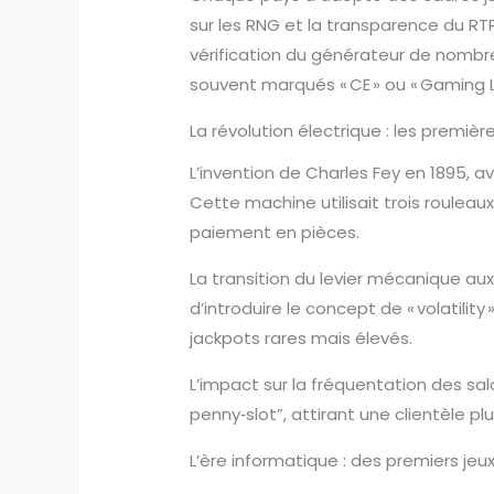
sur les RNG et la transparence du RTP
vérification du générateur de nombre
souvent marqués « CE » ou « Gaming La
La révolution électrique : les premi
L’invention de Charles Fey en 1895, a
Cette machine utilisait trois rouleau
paiement en pièces.
La transition du levier mécanique au
d’introduire le concept de « volatilit
jackpots rares mais élevés.
L’impact sur la fréquentation des sa
penny‑slot”, attirant une clientèle pl
L’ère informatique : des premiers jeu