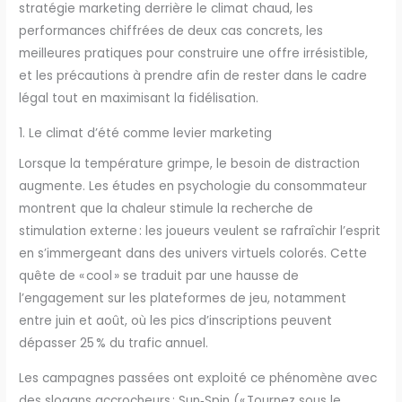
stratégie marketing derrière le climat chaud, les
performances chiffrées de deux cas concrets, les
meilleures pratiques pour construire une offre irrésistible,
et les précautions à prendre afin de rester dans le cadre
légal tout en maximisant la fidélisation.
1. Le climat d’été comme levier marketing
Lorsque la température grimpe, le besoin de distraction
augmente. Les études en psychologie du consommateur
montrent que la chaleur stimule la recherche de
stimulation externe : les joueurs veulent se rafraîchir l’esprit
en s’immergeant dans des univers virtuels colorés. Cette
quête de « cool » se traduit par une hausse de
l’engagement sur les plateformes de jeu, notamment
entre juin et août, où les pics d’inscriptions peuvent
dépasser 25 % du trafic annuel.
Les campagnes passées ont exploité ce phénomène avec
des slogans accrocheurs : Sun‑Spin (« Tournez sous le