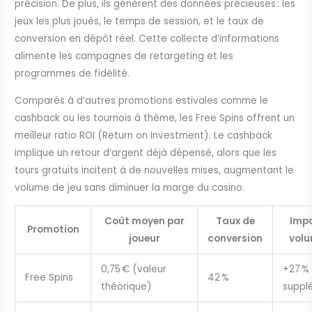
précision. De plus, ils génèrent des données précieuses : les
jeux les plus joués, le temps de session, et le taux de
conversion en dépôt réel. Cette collecte d’informations
alimente les campagnes de retargeting et les
programmes de fidélité.
Comparés à d’autres promotions estivales comme le
cashback ou les tournois à thème, les Free Spins offrent un
meilleur ratio ROI (Return on Investment). Le cashback
implique un retour d’argent déjà dépensé, alors que les
tours gratuits incitent à de nouvelles mises, augmentant le
volume de jeu sans diminuer la marge du casino.
Coût moyen par
Taux de
Impa
Promotion
joueur
conversion
volu
0,75 € (valeur
+27 %
Free Spins
42 %
théorique)
suppl