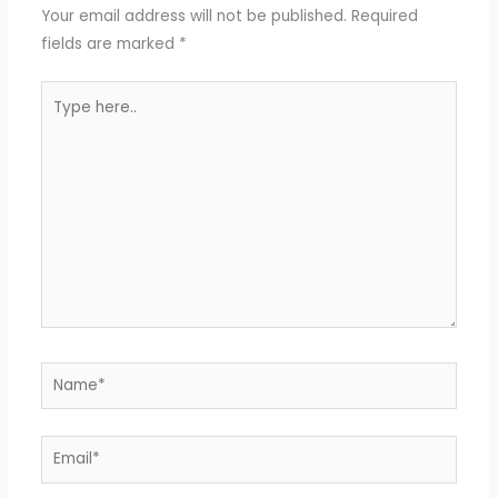
Your email address will not be published.
Required
fields are marked
*
Type
here..
Name*
Email*