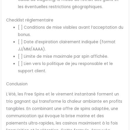
les éventuelles restrictions géographiques.
Checklist réglementaire
[ ] Conditions de mise visibles avant l’acceptation du
bonus.
[ ] Date d’expiration clairement indiquée (format
JJ/MM/AAAA).
[ ] Limite de mise maximale par spin affichée.
[ ] Lien vers la politique de jeu responsable et le
support client.
Conclusion
L’été, les Free Spins et le virement instantané forment un
trio gagnant qui transforme la chaleur ambiante en profits
tangibles. En combinant une offre de spins adaptée, une
communication qui évoque la brise marine et des
paiements ultra‑rapides, les casinos maximisent à la fois