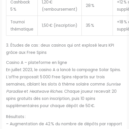
Cashback
1,20 €
+12 %
28 %
5 %
(remboursement)
suppl
Tournoi
+18 %
1,50 € (inscription)
35 %
thématique
suppl
3. Études de cas : deux casinos qui ont explosé leurs KPI
grâce aux Free Spins
Casino A – plateforme en ligne
En juillet 2023, le casino A a lancé la campagne Solar Spins.
L’offre proposait 5 000 Free Spins répartis sur trois
semaines, ciblant les slots à thème solaire comme
Sunrise
Paradise
et
Heatwave Riches
. Chaque joueur recevait 20
spins gratuits dès son inscription, puis 10 spins
supplémentaires pour chaque dépôt de 50 €.
Résultats :
– Augmentation de 42 % du nombre de dépôts par rapport