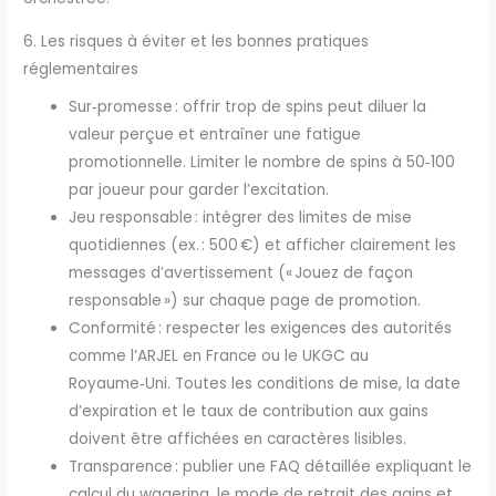
6. Les risques à éviter et les bonnes pratiques
réglementaires
Sur‑promesse : offrir trop de spins peut diluer la
valeur perçue et entraîner une fatigue
promotionnelle. Limiter le nombre de spins à 50‑100
par joueur pour garder l’excitation.
Jeu responsable : intégrer des limites de mise
quotidiennes (ex. : 500 €) et afficher clairement les
messages d’avertissement (« Jouez de façon
responsable ») sur chaque page de promotion.
Conformité : respecter les exigences des autorités
comme l’ARJEL en France ou le UKGC au
Royaume‑Uni. Toutes les conditions de mise, la date
d’expiration et le taux de contribution aux gains
doivent être affichées en caractères lisibles.
Transparence : publier une FAQ détaillée expliquant le
calcul du wagering, le mode de retrait des gains et