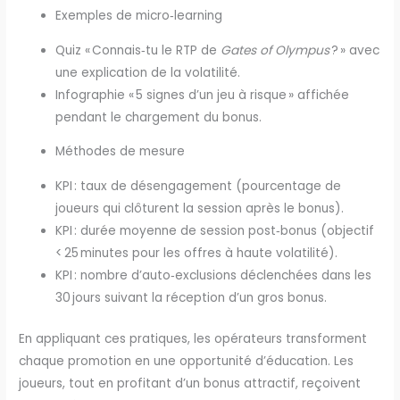
Exemples de micro‑learning
Quiz « Connais‑tu le RTP de
Gates of Olympus
? » avec
une explication de la volatilité.
Infographie « 5 signes d’un jeu à risque » affichée
pendant le chargement du bonus.
Méthodes de mesure
KPI : taux de désengagement (pourcentage de
joueurs qui clôturent la session après le bonus).
KPI : durée moyenne de session post‑bonus (objectif
< 25 minutes pour les offres à haute volatilité).
KPI : nombre d’auto‑exclusions déclenchées dans les
30 jours suivant la réception d’un gros bonus.
En appliquant ces pratiques, les opérateurs transforment
chaque promotion en une opportunité d’éducation. Les
joueurs, tout en profitant d’un bonus attractif, reçoivent