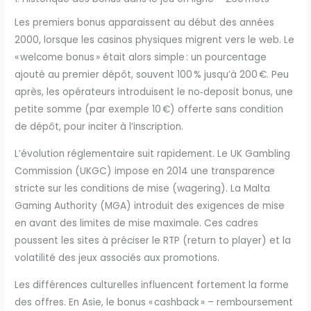
Les premiers bonus apparaissent au début des années
2000, lorsque les casinos physiques migrent vers le web. Le
« welcome bonus » était alors simple : un pourcentage
ajouté au premier dépôt, souvent 100 % jusqu’à 200 €. Peu
après, les opérateurs introduisent le no‑deposit bonus, une
petite somme (par exemple 10 €) offerte sans condition
de dépôt, pour inciter à l’inscription.
L’évolution réglementaire suit rapidement. Le UK Gambling
Commission (UKGC) impose en 2014 une transparence
stricte sur les conditions de mise (wagering). La Malta
Gaming Authority (MGA) introduit des exigences de mise
en avant des limites de mise maximale. Ces cadres
poussent les sites à préciser le RTP (return to player) et la
volatilité des jeux associés aux promotions.
Les différences culturelles influencent fortement la forme
des offres. En Asie, le bonus « cashback » – remboursement