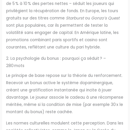
de 5 % à 10 % des pertes nettes – séduit les joueurs qui
privilégient la récupération de fonds. En Europe, les tours
gratuits sur des titres comme
Starburst
ou
Gonzo’s Quest
sont plus populaires, car ils permettent de tester la
volatilité sans engager de capital. En Amérique latine, les
promotions combinant paris sportifs et casino sont
courantes, reflétant une culture du pari hybride.
2. La psychologie du bonus : pourquoi ça séduit ? –
280 mots
Le principe de base repose sur la théorie du renforcement.
Recevoir un bonus active le système dopaminergique,
créant une gratification instantanée qui incite à jouer
davantage. Le joueur associe le cadeau à une récompense
méritée, même si la condition de mise (par exemple 30 x le
montant du bonus) reste cachée.
Les normes culturelles modulent cette perception. Dans les