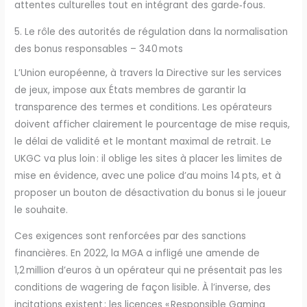
attentes culturelles tout en intégrant des garde‑fous.
5. Le rôle des autorités de régulation dans la normalisation
des bonus responsables – 340 mots
L’Union européenne, à travers la Directive sur les services
de jeux, impose aux États membres de garantir la
transparence des termes et conditions. Les opérateurs
doivent afficher clairement le pourcentage de mise requis,
le délai de validité et le montant maximal de retrait. Le
UKGC va plus loin : il oblige les sites à placer les limites de
mise en évidence, avec une police d’au moins 14 pts, et à
proposer un bouton de désactivation du bonus si le joueur
le souhaite.
Ces exigences sont renforcées par des sanctions
financières. En 2022, la MGA a infligé une amende de
1,2 million d’euros à un opérateur qui ne présentait pas les
conditions de wagering de façon lisible. À l’inverse, des
incitations existent : les licences « Responsible Gaming