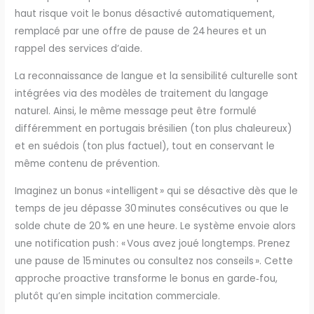
haut risque voit le bonus désactivé automatiquement,
remplacé par une offre de pause de 24 heures et un
rappel des services d’aide.
La reconnaissance de langue et la sensibilité culturelle sont
intégrées via des modèles de traitement du langage
naturel. Ainsi, le même message peut être formulé
différemment en portugais brésilien (ton plus chaleureux)
et en suédois (ton plus factuel), tout en conservant le
même contenu de prévention.
Imaginez un bonus « intelligent » qui se désactive dès que le
temps de jeu dépasse 30 minutes consécutives ou que le
solde chute de 20 % en une heure. Le système envoie alors
une notification push : « Vous avez joué longtemps. Prenez
une pause de 15 minutes ou consultez nos conseils ». Cette
approche proactive transforme le bonus en garde‑fou,
plutôt qu’en simple incitation commerciale.