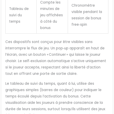
Compte les
Chronomètre
Tableau de
minutes de
visible pendant la
suivi du
jeu affichées
session de bonus
temps
à côté du
free‑spin
bonus
Ces dispositifs sont conçus pour être visibles sans
interrompre le flux de jeu. Un pop‑up apparaît en haut de
l’écran, avec un bouton « Continuer » qui laisse le joueur
choisir. Le self‑exclusion automatique s’active uniquement
si le joueur accepte, respectant ainsi la liberté d’action
tout en offrant une porte de sortie claire.
Le tableau de suivi du temps, quant à lui, utilise des
graphiques simples (barres de couleur) pour indiquer le
temps écoulé depuis l’activation du bonus. Cette
visualisation aide les joueurs à prendre conscience de la
durée de leurs sessions, surtout lorsqu’ils utilisent des jeux