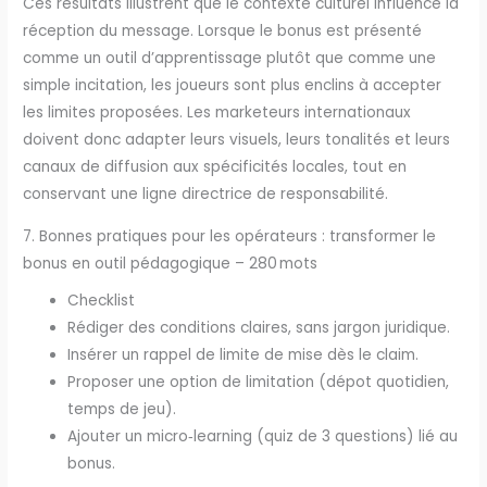
Ces résultats illustrent que le contexte culturel influence la
réception du message. Lorsque le bonus est présenté
comme un outil d’apprentissage plutôt que comme une
simple incitation, les joueurs sont plus enclins à accepter
les limites proposées. Les marketeurs internationaux
doivent donc adapter leurs visuels, leurs tonalités et leurs
canaux de diffusion aux spécificités locales, tout en
conservant une ligne directrice de responsabilité.
7. Bonnes pratiques pour les opérateurs : transformer le
bonus en outil pédagogique – 280 mots
Checklist
Rédiger des conditions claires, sans jargon juridique.
Insérer un rappel de limite de mise dès le claim.
Proposer une option de limitation (dépot quotidien,
temps de jeu).
Ajouter un micro‑learning (quiz de 3 questions) lié au
bonus.