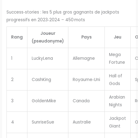
Success‑stories : les 5 plus gros gagnants de jackpots
progressifs en 2023‑2024 – 450 mots
Joueur
Rang
Pays
Jeu
O
(pseudonyme)
Mega
1
LuckyLena
Allemagne
C
Fortune
Hall of
2
CashKing
Royaume‑Uni
S
Gods
Arabian
3
GoldenMike
Canada
R
Nights
Jackpot
4
SunriseSue
Australie
O
Giant