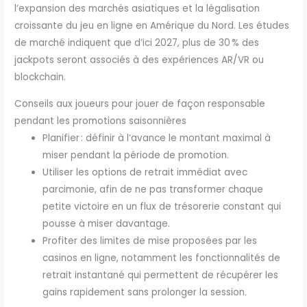
l’expansion des marchés asiatiques et la légalisation
croissante du jeu en ligne en Amérique du Nord. Les études
de marché indiquent que d’ici 2027, plus de 30 % des
jackpots seront associés à des expériences AR/VR ou
blockchain.
Conseils aux joueurs pour jouer de façon responsable
pendant les promotions saisonnières
Planifier : définir à l’avance le montant maximal à
miser pendant la période de promotion.
Utiliser les options de retrait immédiat avec
parcimonie, afin de ne pas transformer chaque
petite victoire en un flux de trésorerie constant qui
pousse à miser davantage.
Profiter des limites de mise proposées par les
casinos en ligne, notamment les fonctionnalités de
retrait instantané qui permettent de récupérer les
gains rapidement sans prolonger la session.