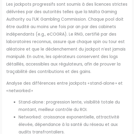
Les jackpots progressifs sont soumis à des licences strictes
délivrées par des autorités telles que la Malta Gaming
Authority ou l’UK Gambling Commission. Chaque pool doit
être audité au moins une fois par an par des cabinets
indépendants (e.g., eCOGRA). Le RNG, certifié par des
laboratoires reconnus, assure que chaque spin ou tour est
aléatoire et que le déclenchement du jackpot n’est jamais
manipulé. En outre, les opérateurs conservent des logs
détaillés, accessibles aux régulateurs, afin de prouver la
traçabilité des contributions et des gains.
Analyse des différences entre jackpots « stand‑alone » et
« networked »
Stand‑alone : progression lente, visibilité totale du
montant, meilleur contrôle du ROI.
Networked : croissance exponentielle, attractivité
élevée, dépendance à la santé du réseau et aux
audits transfrontaliers.