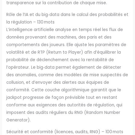
transparence sur la contribution de chaque mise.
Rôle de l’IA et du big‑data dans le calcul des probabilités et
la régulation – 130 mots
L’intelligence artificielle analyse en temps réel les flux de
données provenant des machines, des paris et des
comportements des joueurs. Elle ajuste les paramètres de
volatilité et de RTP (Return to Player) afin d’équilibrer la
probabilité de déclenchement avec la rentabilité de
l’opérateur. Le big‑data permet également de détecter
des anomalies, comme des modèles de mise suspectés de
collusion, et d’envoyer des alertes aux équipes de
conformité. Cette couche algorithmique garantit que le
jackpot progresse de façon prévisible tout en restant
conforme aux exigences des autorités de régulation, qui
imposent des audits réguliers du RNG (Random Number
Generator).
Sécurité et conformité (licences, audits, RNG) – 100 mots