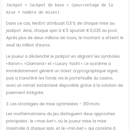
Jackpot = Jackpot de base + (pourcentage de la
.
mise × nombre de mises)
Dans ce cas, NetEnt attribuait 0,5 % de chaque mise au
jackpot. Ainsi, chaque spin à € 5 ajoutait € 0,025 au pool.
Après plus de deux millions de tours, le montant a atteint le
seuil du million d’euros.
Le joueur a déclenché le jackpot en alignant les symboles
« Baron », « Diamond » et « Luxury Yacht ». Le système a
immédiatement généré un ticket cryptographique signé,
puis a transféré les fonds via le portefeuille du casino,
avec un retrait instantané disponible grâce à la solution de
paiement intégrée.
3. Les stratégies de mise optimisées – 310 mots
Les mathématiciens du jeu distinguent deux approches
principales : le « max‑bet », où le joueur mise la mise
maximale à chaque spin, et le « min‑bet », qui consiste à