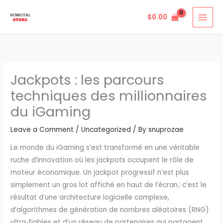
Skip
$
0.00
to
content
Jackpots : les parcours
techniques des millionnaires
du iGaming
Leave a Comment
/
Uncategorized
/ By
snuprozae
Le monde du iGaming s’est transformé en une véritable
ruche d’innovation où les jackpots occupent le rôle de
moteur économique. Un jackpot progressif n’est plus
simplement un gros lot affiché en haut de l’écran ; c’est le
résultat d’une architecture logicielle complexe,
d’algorithmes de génération de nombres aléatoires (RNG)
ultra‑fiables et d’un réseau de partenaires qui partagent