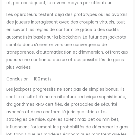
et, par conséquent, le revenu moyen par utilisateur.
Les opérateurs testent déjà des prototypes où les avatars
des joueurs interagissent avec des croupiers virtuels, tout
en suivant les règles de conformité grâce à des audits
automatisés basés sur la blockchain. Le futur des jackpots
semble donc s’orienter vers une convergence de
transparence, d’automatisation et d’immersion, offrant aux
joueurs une confiance accrue et des possibilités de gains
plus variées.
Conclusion – 180 mots
Les jackpots progressifs ne sont pas de simples bonus ; ils
sont le résultat d’une architecture technique sophistiquée,
d’algorithmes RNG certifiés, de protocoles de sécurité
avancés et d’une conformité juridique stricte. Les
stratégies de mise, qu’elles soient max‑bet ou min‑bet,
influencent fortement les probabilités de décrocher le gros
lot, tandis que les modèles économiques montrent que les