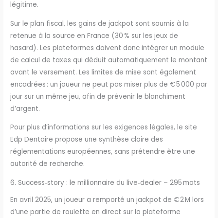
légitime.
Sur le plan fiscal, les gains de jackpot sont soumis à la
retenue à la source en France (30 % sur les jeux de
hasard). Les plateformes doivent donc intégrer un module
de calcul de taxes qui déduit automatiquement le montant
avant le versement. Les limites de mise sont également
encadrées : un joueur ne peut pas miser plus de € 5 000 par
jour sur un même jeu, afin de prévenir le blanchiment
d’argent.
Pour plus d’informations sur les exigences légales, le site
Edp Dentaire propose une synthèse claire des
réglementations européennes, sans prétendre être une
autorité de recherche.
6. Success‑story : le millionnaire du live‑dealer – 295 mots
En avril 2025, un joueur a remporté un jackpot de € 2 M lors
d’une partie de roulette en direct sur la plateforme