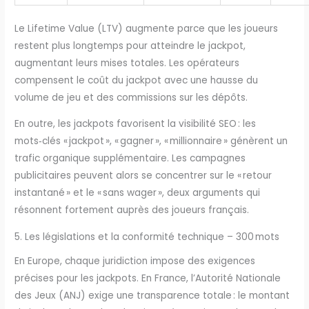
Le Lifetime Value (LTV) augmente parce que les joueurs
restent plus longtemps pour atteindre le jackpot,
augmentant leurs mises totales. Les opérateurs
compensent le coût du jackpot avec une hausse du
volume de jeu et des commissions sur les dépôts.
En outre, les jackpots favorisent la visibilité SEO : les
mots‑clés « jackpot », « gagner », « millionnaire » génèrent un
trafic organique supplémentaire. Les campagnes
publicitaires peuvent alors se concentrer sur le « retour
instantané » et le « sans wager », deux arguments qui
résonnent fortement auprès des joueurs français.
5. Les législations et la conformité technique – 300 mots
En Europe, chaque juridiction impose des exigences
précises pour les jackpots. En France, l’Autorité Nationale
des Jeux (ANJ) exige une transparence totale : le montant