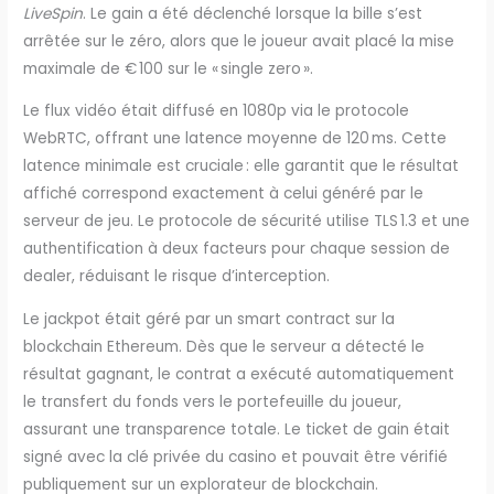
LiveSpin
. Le gain a été déclenché lorsque la bille s’est
arrêtée sur le zéro, alors que le joueur avait placé la mise
maximale de € 100 sur le « single zero ».
Le flux vidéo était diffusé en 1080p via le protocole
WebRTC, offrant une latence moyenne de 120 ms. Cette
latence minimale est cruciale : elle garantit que le résultat
affiché correspond exactement à celui généré par le
serveur de jeu. Le protocole de sécurité utilise TLS 1.3 et une
authentification à deux facteurs pour chaque session de
dealer, réduisant le risque d’interception.
Le jackpot était géré par un smart contract sur la
blockchain Ethereum. Dès que le serveur a détecté le
résultat gagnant, le contrat a exécuté automatiquement
le transfert du fonds vers le portefeuille du joueur,
assurant une transparence totale. Le ticket de gain était
signé avec la clé privée du casino et pouvait être vérifié
publiquement sur un explorateur de blockchain.