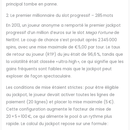
principal tombe en panne.
2. Le premier millionnaire du slot progressif – 285 mots
En 2013, un joueur anonyme a remporté le premier jackpot
progressif d’un million d’euros sur le slot
Mega Fortune
de
NetEnt. Le coup de chance s’est produit après 2 345 000
spins, avec une mise maximale de € 5,00 par tour. Le taux
de retour au joueur (RTP) du jeu était de 96,6 %, tandis que
la volatilité était classée « ultra‑high », ce qui signifie que les
gains fréquents sont faibles mais que le jackpot peut
exploser de façon spectaculaire.
Les conditions de mise étaient strictes : pour être éligible
au jackpot, le joueur devait activer toutes les lignes de
paiement (20 lignes) et placer la mise maximale (5 €).
Cette configuration augmente le facteur de mise de
20 × 5 = 100 €, ce qui alimente le pool à un rythme plus
rapide. Le calcul du jackpot repose sur une formule :