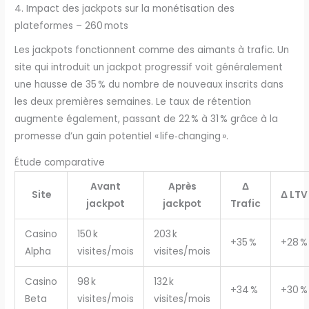
4. Impact des jackpots sur la monétisation des
plateformes – 260 mots
Les jackpots fonctionnent comme des aimants à trafic. Un
site qui introduit un jackpot progressif voit généralement
une hausse de 35 % du nombre de nouveaux inscrits dans
les deux premières semaines. Le taux de rétention
augmente également, passant de 22 % à 31 % grâce à la
promesse d’un gain potentiel « life‑changing ».
Étude comparative
Avant
Après
Δ
Site
Δ LTV
jackpot
jackpot
Trafic
Casino
150 k
203 k
+35 %
+28 %
Alpha
visites/mois
visites/mois
Casino
98 k
132 k
+34 %
+30 %
Beta
visites/mois
visites/mois