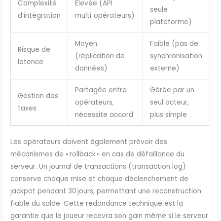
Complexité
Élevée (API
seule
d’intégration
multi‑opérateurs)
plateforme)
Moyen
Faible (pas de
Risque de
(réplication de
synchronisation
latence
données)
externe)
Partagée entre
Gérée par un
Gestion des
opérateurs,
seul acteur,
taxes
nécessite accord
plus simple
Les opérateurs doivent également prévoir des
mécanismes de « rollback » en cas de défaillance du
serveur. Un journal de transactions (transaction log)
conserve chaque mise et chaque déclenchement de
jackpot pendant 30 jours, permettant une reconstruction
fiable du solde. Cette redondance technique est la
garantie que le joueur recevra son gain même si le serveur