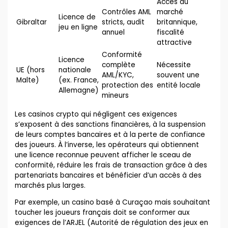
Accès au
Contrôles AML
marché
Licence de
Gibraltar
stricts, audit
britannique,
jeu en ligne
annuel
fiscalité
attractive
Conformité
Licence
complète
Nécessite
UE (hors
nationale
AML/KYC,
souvent une
Malte)
(ex. France,
protection des
entité locale
Allemagne)
mineurs
Les casinos crypto qui négligent ces exigences
s’exposent à des sanctions financières, à la suspension
de leurs comptes bancaires et à la perte de confiance
des joueurs. À l’inverse, les opérateurs qui obtiennent
une licence reconnue peuvent afficher le sceau de
conformité, réduire les frais de transaction grâce à des
partenariats bancaires et bénéficier d’un accès à des
marchés plus larges.
Par exemple, un casino basé à Curaçao mais souhaitant
toucher les joueurs français doit se conformer aux
exigences de l’ARJEL (Autorité de régulation des jeux en