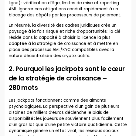
ligne) : vérification d’âge, limites de mise et reporting
AML. Ignorer ces obligations conduit rapidement à un
blocage des dépôts par les processeurs de paiement.
En résumé, la diversité des cadres juridiques crée un
paysage à la fois risqué et riche d’opportunités : la clé
réside dans la capacité à choisir la licence la plus
adaptée à la stratégie de croissance et à mettre en
place des processus AML/KYC compatibles avec la
nature décentralisée des crypto‑actifs.
2. Pourquoi les jackpots sont le cœur
de la stratégie de croissance –
280 mots
Les jackpots fonctionnent comme des aimants
psychologiques. La perspective d’un gain de plusieurs
dizaines de milliers d’euros déclenche le biais de
disponibilité : les joueurs se souviennent plus facilement
d’un gros lot que d’une petite victoire quotidienne. Cette
dynamique génère un effet viral ; les réseaux sociaux