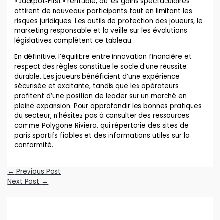
« Jackpot‑First » rentable, où les gains spectaculaires
attirent de nouveaux participants tout en limitant les
risques juridiques. Les outils de protection des joueurs, le
marketing responsable et la veille sur les évolutions
législatives complètent ce tableau.
En définitive, l’équilibre entre innovation financière et
respect des règles constitue le socle d’une réussite
durable. Les joueurs bénéficient d’une expérience
sécurisée et excitante, tandis que les opérateurs
profitent d’une position de leader sur un marché en
pleine expansion. Pour approfondir les bonnes pratiques
du secteur, n’hésitez pas à consulter des ressources
comme Polygone Riviera, qui répertorie des sites de
paris sportifs fiables et des informations utiles sur la
conformité.
←
Previous Post
Next Post
→