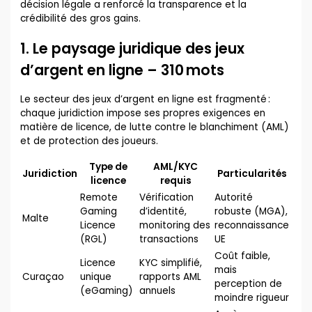
décision légale a renforcé la transparence et la
crédibilité des gros gains.
1. Le paysage juridique des jeux
d’argent en ligne – 310 mots
Le secteur des jeux d’argent en ligne est fragmenté :
chaque juridiction impose ses propres exigences en
matière de licence, de lutte contre le blanchiment (AML)
et de protection des joueurs.
Type de
AML/KYC
Juridiction
Particularités
licence
requis
Remote
Vérification
Autorité
Gaming
d’identité,
robuste (MGA),
Malte
Licence
monitoring des
reconnaissance
(RGL)
transactions
UE
Coût faible,
Licence
KYC simplifié,
mais
Curaçao
unique
rapports AML
perception de
(eGaming)
annuels
moindre rigueur