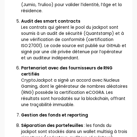
(Jumio, Trulioo) pour valider l’identité, l’âge et la
résidence.
Audit des smart contracts
Les contrats qui gèrent le pool du jackpot sont
soumis à un audit de sécurité (Quantstamp) et à
une vérification de conformité (certification
ISO 27001). Le code source est publié sur GitHub et
signé par une clé privée détenue par l’opérateur
et un auditeur indépendant.
Partenariat avec des fournisseurs de RNG
certifiés
CryptoJackpot a signé un accord avec Nucleus
Gaming, dont le générateur de nombres aléatoires
(RNG) possède la certification eCOGRA. Les
résultats sont horodatés sur la blockchain, offrant
une traçabilité immuable.
Gestion des fonds et reporting
Séparation des portefeuilles
: les fonds du
jackpot sont stockés dans un wallet multisig à trois