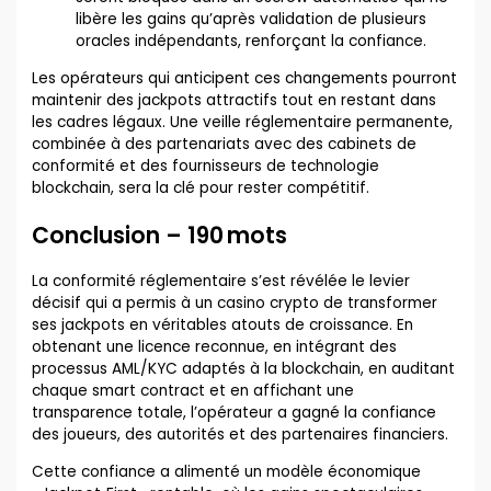
libère les gains qu’après validation de plusieurs
oracles indépendants, renforçant la confiance.
Les opérateurs qui anticipent ces changements pourront
maintenir des jackpots attractifs tout en restant dans
les cadres légaux. Une veille réglementaire permanente,
combinée à des partenariats avec des cabinets de
conformité et des fournisseurs de technologie
blockchain, sera la clé pour rester compétitif.
Conclusion – 190 mots
La conformité réglementaire s’est révélée le levier
décisif qui a permis à un casino crypto de transformer
ses jackpots en véritables atouts de croissance. En
obtenant une licence reconnue, en intégrant des
processus AML/KYC adaptés à la blockchain, en auditant
chaque smart contract et en affichant une
transparence totale, l’opérateur a gagné la confiance
des joueurs, des autorités et des partenaires financiers.
Cette confiance a alimenté un modèle économique