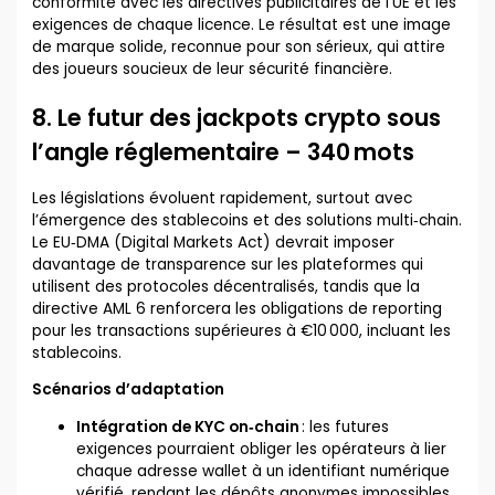
conformité avec les directives publicitaires de l’UE et les
exigences de chaque licence. Le résultat est une image
de marque solide, reconnue pour son sérieux, qui attire
des joueurs soucieux de leur sécurité financière.
8. Le futur des jackpots crypto sous
l’angle réglementaire – 340 mots
Les législations évoluent rapidement, surtout avec
l’émergence des stablecoins et des solutions multi‑chain.
Le EU‑DMA (Digital Markets Act) devrait imposer
davantage de transparence sur les plateformes qui
utilisent des protocoles décentralisés, tandis que la
directive AML 6 renforcera les obligations de reporting
pour les transactions supérieures à €10 000, incluant les
stablecoins.
Scénarios d’adaptation
Intégration de KYC on‑chain
: les futures
exigences pourraient obliger les opérateurs à lier
chaque adresse wallet à un identifiant numérique
vérifié, rendant les dépôts anonymes impossibles.