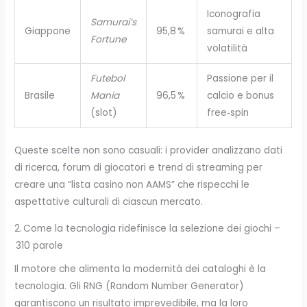
Iconografia
Samurai’s
Giappone
95,8 %
samurai e alta
Fortune
volatilità
Futebol
Passione per il
Brasile
Mania
96,5 %
calcio e bonus
(slot)
free‑spin
Queste scelte non sono casuali: i provider analizzano dati
di ricerca, forum di giocatori e trend di streaming per
creare una “lista casino non AAMS” che rispecchi le
aspettative culturali di ciascun mercato.
2. Come la tecnologia ridefinisce la selezione dei giochi –
310 parole
Il motore che alimenta la modernità dei cataloghi è la
tecnologia. Gli RNG (Random Number Generator)
garantiscono un risultato imprevedibile, ma la loro