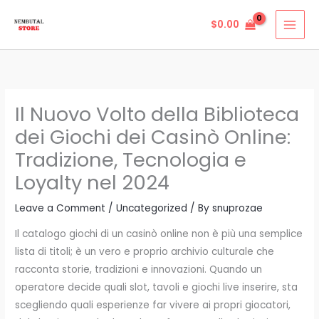
Skip
$
0.00
to
content
Il Nuovo Volto della Biblioteca
dei Giochi dei Casinò Online:
Tradizione, Tecnologia e
Loyalty nel 2024
Leave a Comment
/
Uncategorized
/ By
snuprozae
Il catalogo giochi di un casinò online non è più una semplice
lista di titoli; è un vero e proprio archivio culturale che
racconta storie, tradizioni e innovazioni. Quando un
operatore decide quali slot, tavoli e giochi live inserire, sta
scegliendo quali esperienze far vivere ai propri giocatori,