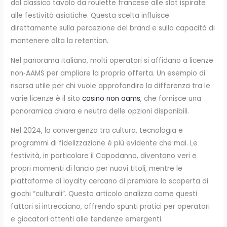
dal classico tavolo da roulette francese alle slot ispirate
alle festività asiatiche. Questa scelta influisce
direttamente sulla percezione del brand e sulla capacità di
mantenere alta la retention.
Nel panorama italiano, molti operatori si affidano a licenze
non‑AAMS per ampliare la propria offerta. Un esempio di
risorsa utile per chi vuole approfondire la differenza tra le
varie licenze è il sito
casino non aams
, che fornisce una
panoramica chiara e neutra delle opzioni disponibili.
Nel 2024, la convergenza tra cultura, tecnologia e
programmi di fidelizzazione è più evidente che mai. Le
festività, in particolare il Capodanno, diventano veri e
propri momenti di lancio per nuovi titoli, mentre le
piattaforme di loyalty cercano di premiare la scoperta di
giochi “culturali”. Questo articolo analizza come questi
fattori si intrecciano, offrendo spunti pratici per operatori
e giocatori attenti alle tendenze emergenti.