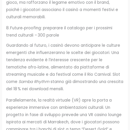
gioco, ma rafforzano il legame emotivo con il brand,
poiché i giocatori associano il casinò a momenti festivi e
culturali memorabili.
8. Future‑proofing: preparare il catalogo per i prossimi
trend culturali – 300 parole
Guardando al futuro, i casinò devono anticipare le culture
emergenti che influenzeranno le scelte dei giocatori. Una
tendenza evidente è l’interesse crescente per le
tematiche afro‑latine, alimentato da piattaforme di
streaming musicale e da festival come il Rio Carnival. Slot
come
Samba Rhythm
stanno già dimostrando una crescita
del 18 % nei download mensili.
Parallelamente, la realtà virtuale (VR) apre la porta a
esperienze immersive con ambientazioni culturali. Un
progetto in fase di sviluppo prevede una VR casino lounge
ispirata ai mercati di Marrakech, dove i giocatori possono
camminare tra i banchi di slot a tema “Desert Gold” e