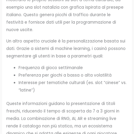
esempio una slot natalizia con grafica ispirata al presepe
italiano. Questo genera picchi di traffico durante le
festività e fornisce dati utili per la programmazione di
nuove uscite.
Un altro aspetto cruciale è la personalizzazione basata sui
dati. Grazie a sistemi di machine learning, i casinò possono
segmentare gli utenti in base a parametri quali:
Frequenza di gioco settimanale
Preferenza per giochi a bassa o alta volatilità
Interesse per tematiche culturali (es. slot “cinese” vs.
“latine”)
Queste informazioni guidano la presentazione di titoli
freschi, riducendo il tempo di scoperta da 7 a 3 giorni in
media. La combinazione di RNG, AI, AR e streaming live
rende il catalogo non più statico, ma un ecosistema
dinamico che si adatta alle esigenze di ogni giocatore.