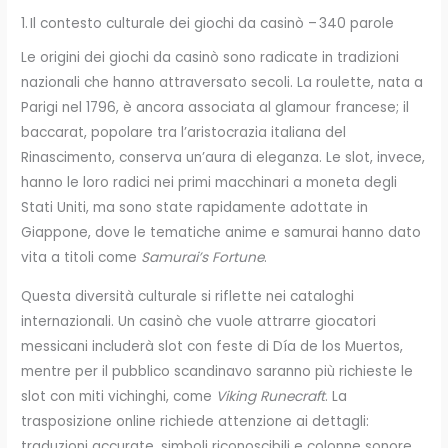
1. Il contesto culturale dei giochi da casinò – 340 parole
Le origini dei giochi da casinò sono radicate in tradizioni
nazionali che hanno attraversato secoli. La roulette, nata a
Parigi nel 1796, è ancora associata al glamour francese; il
baccarat, popolare tra l’aristocrazia italiana del
Rinascimento, conserva un’aura di eleganza. Le slot, invece,
hanno le loro radici nei primi macchinari a moneta degli
Stati Uniti, ma sono state rapidamente adottate in
Giappone, dove le tematiche anime e samurai hanno dato
vita a titoli come
Samurai’s Fortune
.
Questa diversità culturale si riflette nei cataloghi
internazionali. Un casinò che vuole attrarre giocatori
messicani includerà slot con feste di Día de los Muertos,
mentre per il pubblico scandinavo saranno più richieste le
slot con miti vichinghi, come
Viking Runecraft
. La
trasposizione online richiede attenzione ai dettagli:
traduzioni accurate, simboli riconoscibili e colonne sonore