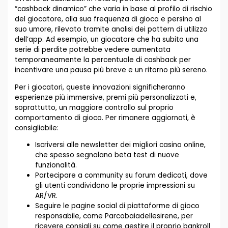
“cashback dinamico” che varia in base al profilo di rischio
del giocatore, alla sua frequenza di gioco e persino al
suo umore, rilevato tramite analisi dei pattern di utilizzo
dell’app. Ad esempio, un giocatore che ha subito una
serie di perdite potrebbe vedere aumentata
temporaneamente la percentuale di cashback per
incentivare una pausa più breve e un ritorno più sereno.
Per i giocatori, queste innovazioni significheranno
esperienze più immersive, premi più personalizzati e,
soprattutto, un maggiore controllo sul proprio
comportamento di gioco. Per rimanere aggiornati, è
consigliabile:
Iscriversi alle newsletter dei migliori casino online,
che spesso segnalano beta test di nuove
funzionalità.
Partecipare a community su forum dedicati, dove
gli utenti condividono le proprie impressioni su
AR/VR.
Seguire le pagine social di piattaforme di gioco
responsabile, come Parcobaiadellesirene, per
ricevere consigli su come gestire il proprio bankroll