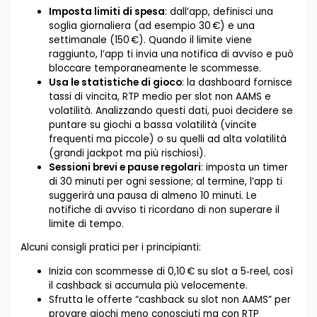
Imposta limiti di spesa
: dall’app, definisci una
soglia giornaliera (ad esempio 30 €) e una
settimanale (150 €). Quando il limite viene
raggiunto, l’app ti invia una notifica di avviso e può
bloccare temporaneamente le scommesse.
Usa le statistiche di gioco
: la dashboard fornisce
tassi di vincita, RTP medio per slot non AAMS e
volatilità. Analizzando questi dati, puoi decidere se
puntare su giochi a bassa volatilità (vincite
frequenti ma piccole) o su quelli ad alta volatilità
(grandi jackpot ma più rischiosi).
Sessioni brevi e pause regolari
: imposta un timer
di 30 minuti per ogni sessione; al termine, l’app ti
suggerirà una pausa di almeno 10 minuti. Le
notifiche di avviso ti ricordano di non superare il
limite di tempo.
Alcuni consigli pratici per i principianti:
Inizia con scommesse di 0,10 € su slot a 5‑reel, così
il cashback si accumula più velocemente.
Sfrutta le offerte “cashback su slot non AAMS” per
provare giochi meno conosciuti ma con RTP