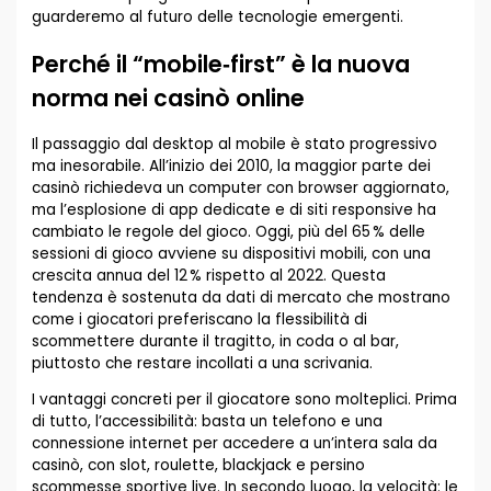
guarderemo al futuro delle tecnologie emergenti.
Perché il “mobile‑first” è la nuova
norma nei casinò online
Il passaggio dal desktop al mobile è stato progressivo
ma inesorabile. All’inizio dei 2010, la maggior parte dei
casinò richiedeva un computer con browser aggiornato,
ma l’esplosione di app dedicate e di siti responsive ha
cambiato le regole del gioco. Oggi, più del 65 % delle
sessioni di gioco avviene su dispositivi mobili, con una
crescita annua del 12 % rispetto al 2022. Questa
tendenza è sostenuta da dati di mercato che mostrano
come i giocatori preferiscano la flessibilità di
scommettere durante il tragitto, in coda o al bar,
piuttosto che restare incollati a una scrivania.
I vantaggi concreti per il giocatore sono molteplici. Prima
di tutto, l’accessibilità: basta un telefono e una
connessione internet per accedere a un’intera sala da
casinò, con slot, roulette, blackjack e persino
scommesse sportive live. In secondo luogo, la velocità: le