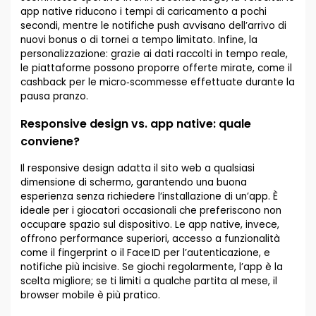
app native riducono i tempi di caricamento a pochi
secondi, mentre le notifiche push avvisano dell’arrivo di
nuovi bonus o di tornei a tempo limitato. Infine, la
personalizzazione: grazie ai dati raccolti in tempo reale,
le piattaforme possono proporre offerte mirate, come il
cashback per le micro‑scommesse effettuate durante la
pausa pranzo.
Responsive design vs. app native: quale
conviene?
Il responsive design adatta il sito web a qualsiasi
dimensione di schermo, garantendo una buona
esperienza senza richiedere l’installazione di un’app. È
ideale per i giocatori occasionali che preferiscono non
occupare spazio sul dispositivo. Le app native, invece,
offrono performance superiori, accesso a funzionalità
come il fingerprint o il Face ID per l’autenticazione, e
notifiche più incisive. Se giochi regolarmente, l’app è la
scelta migliore; se ti limiti a qualche partita al mese, il
browser mobile è più pratico.