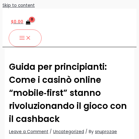
Skip to content
$
0.00
Guida per principianti:
Come i casinò online
“mobile‑first” stanno
rivoluzionando il gioco con
il cashback
Leave a Comment
/
Uncategorized
/ By
snuprozae