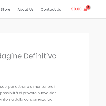
$
0.00
Store
About Us
Contact Us
dagine Definitiva
ficaci per attrarre e mantenere i
possibilità di provare nuove slot
pinto sia dalla concorrenza tra