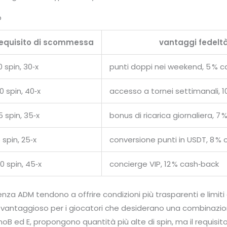
p
equisito di scommessa
vantaggi fedelt
0 spin, 30‑x
punti doppi nei weekend, 5 % 
0 spin, 40‑x
accesso a tornei settimanali, 
5 spin, 35‑x
bonus di ricarica giornaliera, 7
 spin, 25‑x
conversione punti in USDT, 8 %
0 spin, 45‑x
concierge VIP, 12 % cash‑back
cenza ADM tendono a offrire condizioni più trasparenti e limiti 
antaggioso per i giocatori che desiderano una combinazione 
ed E, propongono quantità più alte di spin, ma il requisito di 