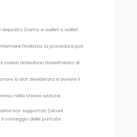
i deposito (carta, e‑wallet o wallet
nfermare l’indirizzo; la procedura può
ni casinò richiedono l’inserimento di
ionare la slot desiderata e avviare il
resso nella stessa sezione.
ositivi non supportati (alcuni
 il conteggio delle puntate.