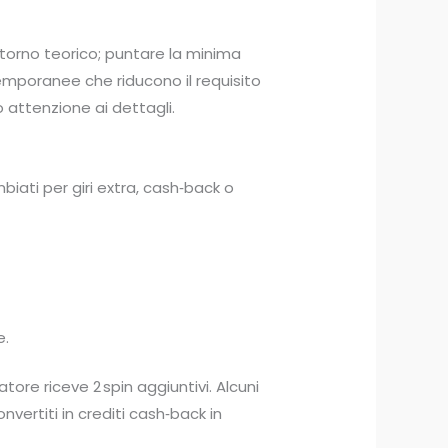
 ritorno teorico; puntare la minima
emporanee che riducono il requisito
 attenzione ai dettagli.
iati per giri extra, cash‑back o
e.
tore riceve 2 spin aggiuntivi. Alcuni
ertiti in crediti cash‑back in