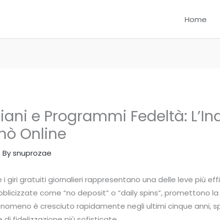
Home
diani e Programmi Fedeltà: L’In
nò Online
 By
snuprozae
 giri gratuiti giornalieri rappresentano una delle leve più ef
blicizzate come “no deposit” o “daily spins”, promettono la 
l fenomeno è cresciuto rapidamente negli ultimi cinque anni, s
 di fidelizzazione più sofisticate.