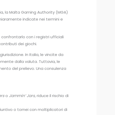
alia, la Malta Gaming Authority (MGA)
hiaramente indicate nei termini e
onfrontarlo con i registri ufficiali
ontributi dei giochi.
urisdizione. In Italia, le vincite da
mente dalla valuta. Tuttavia, le
omento del prelievo. Una consulenza
ers
o
Jammin’ Jars
, riduce il rischio di
untivo o tornei con moltiplicatori di