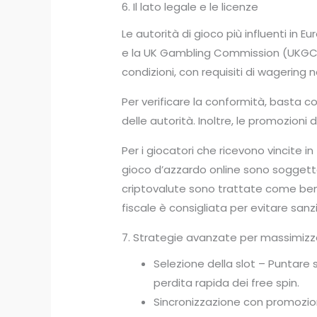
6. Il lato legale e le licenze
Le autorità di gioco più influenti in
e la UK Gambling Commission (UKGC). 
condizioni, con requisiti di wagering 
Per verificare la conformità, basta cont
delle autorità. Inoltre, le promozioni 
Per i giocatori che ricevono vincite in 
gioco d’azzardo online sono soggette
criptovalute sono trattate come beni 
fiscale è consigliata per evitare sanzi
7. Strategie avanzate per massimizza
Selezione della slot – Puntare s
perdita rapida dei free spin.
Sincronizzazione con promozioni 