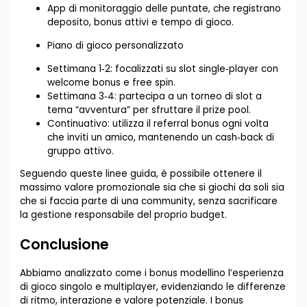
App di monitoraggio delle puntate, che registrano
deposito, bonus attivi e tempo di gioco.
Piano di gioco personalizzato
Settimana 1‑2: focalizzati su slot single‑player con
welcome bonus e free spin.
Settimana 3‑4: partecipa a un torneo di slot a
tema “avventura” per sfruttare il prize pool.
Continuativo: utilizza il referral bonus ogni volta
che inviti un amico, mantenendo un cash‑back di
gruppo attivo.
Seguendo queste linee guida, è possibile ottenere il
massimo valore promozionale sia che si giochi da soli sia
che si faccia parte di una community, senza sacrificare
la gestione responsabile del proprio budget.
Conclusione
Abbiamo analizzato come i bonus modellino l’esperienza
di gioco singolo e multiplayer, evidenziando le differenze
di ritmo, interazione e valore potenziale. I bonus