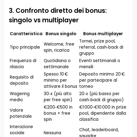
3. Confronto diretto dei bonus:
singolo vs multiplayer
Caratteristica
Bonus singolo
Bonus multiplayer
Tornei, prize pool,
Welcome, free
Tipo principale
referral, cash‑back di
spin, ricarica
gruppo
Frequenza di
Quotidiana o
Eventi settimanali o
rilascio
settimanale
mensili
Spesso 10 €
Deposito minimo 20 €
Requisito di
minimo per
per partecipare al
deposito
attivare il bonus
torneo
Wagering
30‑x (più alto
20‑x (più basso per
medio
per free spin)
cash‑back di gruppo)
€200‑€500 in
€1 000‑€10 000 in prize
Valore
bonus + free
pool, dipendente dalla
potenziale
spin
classifica
Interazione
Chat, leaderboard,
sociale
Nessuna
squadre