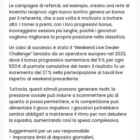
Le campagne di referral, ad esempio, creano una rete di
incentivi reciproci: ogni nuovo iscritto genera un bonus
per il referente, che a sua volta è motivato a invitare
altri. I tornei a premi, con i loro progressivi bonus,
incoraggiano sessioni più lunghe, poiché i giocatori
vogliono migliorare la propria posizione nella classifica.
Un caso di successo è stato il “Weekend Live Dealer
Challenge” lanciato da un operatore europeo nel 2023,
dove il bonus progressivo aumentava del 5 % per ogni
500 € di puntate cumulative del team. Il risultato fu un
incremento del 27 % nella partecipazione ai tavoli live
rispetto al weekend precedente.
Tuttavia, questi stimoli possono generare rischi: la
pressione sociale può indurre a scommettere più di
quanto si possa permettere, e la competizione può
alimentare il gioco impulsivo. I giocatori potrebbero
sentirsi obbligati a mantenere il ritmo per non deludere
la squadra, aumentando così la spesa complessiva.
Suggerimenti per un uso responsabile:
– Impostare limiti di deposito giornalieri,