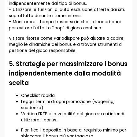
indipendentemente dal tipo di bonus.
– Utilizzare le funzioni di auto‑esclusione offerte dai siti,
soprattutto durante i tornei intensi.
– Monitorare il tempo trascorso in chat o leaderboard
per evitare l’effetto “loop” di gioco continuo.
Visitare risorse come Pariodispare può aiutare a capire
meglio le dinamiche dei bonus e a trovare strumenti di
gestione del gioco responsabile.
5. Strategie per massimizzare i bonus
indipendentemente dalla modalità
scelta
Checklist rapida
Leggi i termini di ogni promozione (wagering,
scadenza).
Verifica l’RTP e la volatilità del gioco su cui intendi
utilizzare il bonus.
Pianifica il deposito in base al requisito minimo per
sbloccare il bonus più vantaggioso.