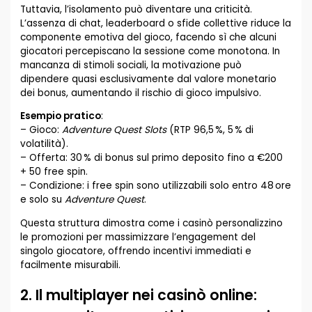
Tuttavia, l’isolamento può diventare una criticità.
L’assenza di chat, leaderboard o sfide collettive riduce la
componente emotiva del gioco, facendo sì che alcuni
giocatori percepiscano la sessione come monotona. In
mancanza di stimoli sociali, la motivazione può
dipendere quasi esclusivamente dal valore monetario
dei bonus, aumentando il rischio di gioco impulsivo.
Esempio pratico
:
– Gioco:
Adventure Quest Slots
(RTP 96,5 %, 5 % di
volatilità).
– Offerta: 30 % di bonus sul primo deposito fino a €200
+ 50 free spin.
– Condizione: i free spin sono utilizzabili solo entro 48 ore
e solo su
Adventure Quest
.
Questa struttura dimostra come i casinò personalizzino
le promozioni per massimizzare l’engagement del
singolo giocatore, offrendo incentivi immediati e
facilmente misurabili.
2. Il multiplayer nei casinò online: