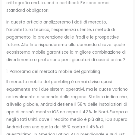
crittografia end‑to‑end e certificati EV sono ormai
standard obbligatori.
In questo articolo analizzeremo i dati di mercato,
l’architettura tecnica, l’esperienza utente, i metodi di
pagamento, la prevenzione delle frodi e le prospettive
future. Alla fine risponderemo alla domanda chiave: quale
ecosistema mobile garantisce la migliore combinazione di
divertimento e protezione per i giocatori di casinò online?
1. Panorama del mercato mobile del gambling
Il mercato mobile del gambling è ormai diviso quasi
equamente tra i due sistemi operativi, ma le quote variano
notevolmente a seconda della regione. Statista indica che,
a livello globale, Android detiene il 58 % delle installazioni di
app di casinò, mentre iOS ne copre il 42 %. In Nord‑Europa e
negli Stati Uniti, dove il reddito medio è più alto, iOS supera
Android con una quota del 55 % contro il 45 % di
quest’ultimo. In America Latina, Asia meridionale e Sud‑Est,