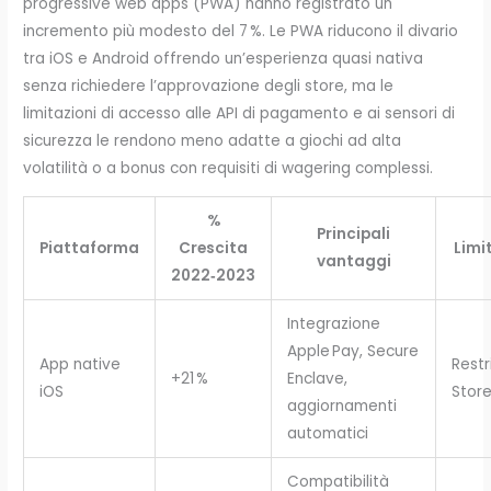
progressive web apps (PWA) hanno registrato un
incremento più modesto del 7 %. Le PWA riducono il divario
tra iOS e Android offrendo un’esperienza quasi nativa
senza richiedere l’approvazione degli store, ma le
limitazioni di accesso alle API di pagamento e ai sensori di
sicurezza le rendono meno adatte a giochi ad alta
volatilità o a bonus con requisiti di wagering complessi.
%
Principali
Piattaforma
Crescita
Limit
vantaggi
2022‑2023
Integrazione
Apple Pay, Secure
App native
Restr
+21 %
Enclave,
iOS
Stor
aggiornamenti
automatici
Compatibilità