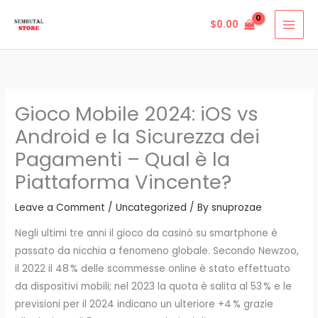
Skip
$
0.00
to
content
Gioco Mobile 2024: iOS vs
Android e la Sicurezza dei
Pagamenti – Qual è la
Piattaforma Vincente?
Leave a Comment
/
Uncategorized
/ By
snuprozae
Negli ultimi tre anni il gioco da casinò su smartphone è
passato da nicchia a fenomeno globale. Secondo Newzoo,
il 2022 il 48 % delle scommesse online è stato effettuato
da dispositivi mobili; nel 2023 la quota è salita al 53 % e le
previsioni per il 2024 indicano un ulteriore +4 % grazie