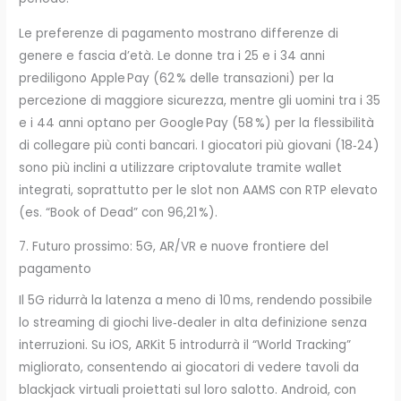
Le preferenze di pagamento mostrano differenze di
genere e fascia d’età. Le donne tra i 25 e i 34 anni
prediligono Apple Pay (62 % delle transazioni) per la
percezione di maggiore sicurezza, mentre gli uomini tra i 35
e i 44 anni optano per Google Pay (58 %) per la flessibilità
di collegare più conti bancari. I giocatori più giovani (18‑24)
sono più inclini a utilizzare criptovalute tramite wallet
integrati, soprattutto per le slot non AAMS con RTP elevato
(es. “Book of Dead” con 96,21 %).
7. Futuro prossimo: 5G, AR/VR e nuove frontiere del
pagamento
Il 5G ridurrà la latenza a meno di 10 ms, rendendo possibile
lo streaming di giochi live‑dealer in alta definizione senza
interruzioni. Su iOS, ARKit 5 introdurrà il “World Tracking”
migliorato, consentendo ai giocatori di vedere tavoli da
blackjack virtuali proiettati sul loro salotto. Android, con