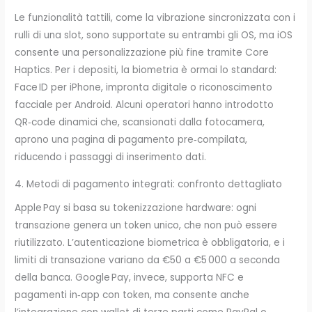
Le funzionalità tattili, come la vibrazione sincronizzata con i
rulli di una slot, sono supportate su entrambi gli OS, ma iOS
consente una personalizzazione più fine tramite Core
Haptics. Per i depositi, la biometria è ormai lo standard:
Face ID per iPhone, impronta digitale o riconoscimento
facciale per Android. Alcuni operatori hanno introdotto
QR‑code dinamici che, scansionati dalla fotocamera,
aprono una pagina di pagamento pre‑compilata,
riducendo i passaggi di inserimento dati.
4. Metodi di pagamento integrati: confronto dettagliato
Apple Pay si basa su tokenizzazione hardware: ogni
transazione genera un token unico, che non può essere
riutilizzato. L’autenticazione biometrica è obbligatoria, e i
limiti di transazione variano da €50 a €5 000 a seconda
della banca. Google Pay, invece, supporta NFC e
pagamenti in‑app con token, ma consente anche