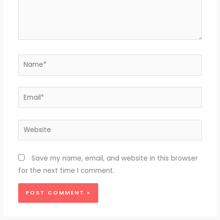
Name*
Email*
Website
Save my name, email, and website in this browser
for the next time I comment.