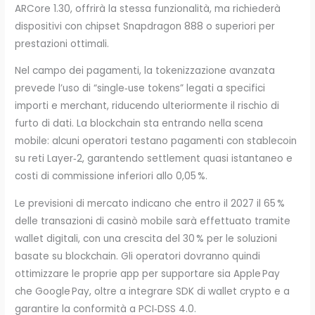
ARCore 1.30, offrirà la stessa funzionalità, ma richiederà
dispositivi con chipset Snapdragon 888 o superiori per
prestazioni ottimali.
Nel campo dei pagamenti, la tokenizzazione avanzata
prevede l’uso di “single‑use tokens” legati a specifici
importi e merchant, riducendo ulteriormente il rischio di
furto di dati. La blockchain sta entrando nella scena
mobile: alcuni operatori testano pagamenti con stablecoin
su reti Layer‑2, garantendo settlement quasi istantaneo e
costi di commissione inferiori allo 0,05 %.
Le previsioni di mercato indicano che entro il 2027 il 65 %
delle transazioni di casinò mobile sarà effettuato tramite
wallet digitali, con una crescita del 30 % per le soluzioni
basate su blockchain. Gli operatori dovranno quindi
ottimizzare le proprie app per supportare sia Apple Pay
che Google Pay, oltre a integrare SDK di wallet crypto e a
garantire la conformità a PCI‑DSS 4.0.