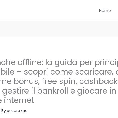
Home
he offline: la guida per princi
bile – scopri come scaricare, a
e bonus, free spin, cashback 
r gestire il bankroll e giocare 
 internet
 By
snuprozae