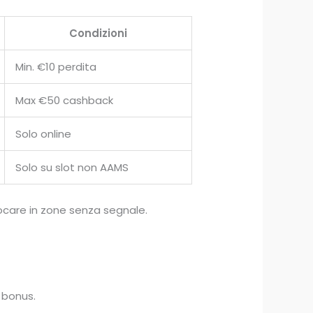
Condizioni
Min. €10 perdita
Max €50 cashback
Solo online
Solo su slot non AAMS
iocare in zone senza segnale.
 bonus.