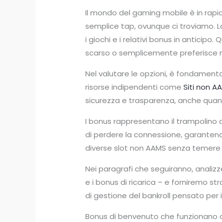
Il mondo del gaming mobile è in rapi
semplice tap, ovunque ci troviamo. La
i giochi e i relativi bonus in anticipo
scarso o semplicemente preferisce 
Nel valutare le opzioni, è fondamenta
risorse indipendenti come
Siti non AA
sicurezza e trasparenza, anche quand
I bonus rappresentano il trampolino d
di perdere la connessione, garantend
diverse slot non AAMS senza temere di 
Nei paragrafi che seguiranno, analiz
e i bonus di ricarica – e forniremo st
di gestione del bankroll pensato per i
Bonus di benvenuto che funzionano of