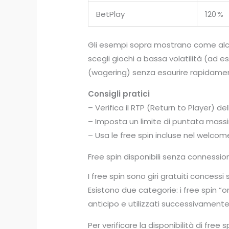
BetPlay
120 %
Gli esempi sopra mostrano come alcuni
scegli giochi a bassa volatilità (ad es
(wagering) senza esaurire rapidament
Consigli pratici
– Verifica il RTP (Return to Player) del
– Imposta un limite di puntata massim
– Usa le free spin incluse nel welcom
Free spin disponibili senza connession
I free spin sono giri gratuiti conces
Esistono due categorie: i free spin “o
anticipo e utilizzati successivamente
Per verificare la disponibilità di free 