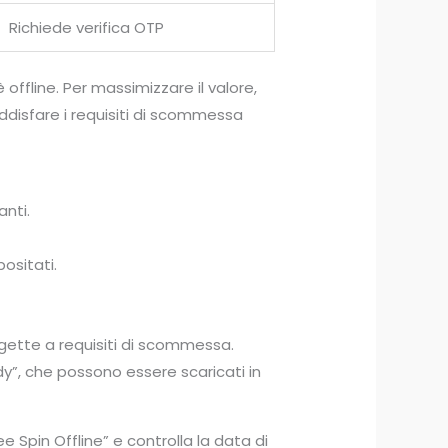
Richiede verifica OTP
ffline. Per massimizzare il valore,
disfare i requisiti di scommessa
anti.
ositati.
oggette a requisiti di scommessa.
ady”, che possono essere scaricati in
ree Spin Offline” e controlla la data di