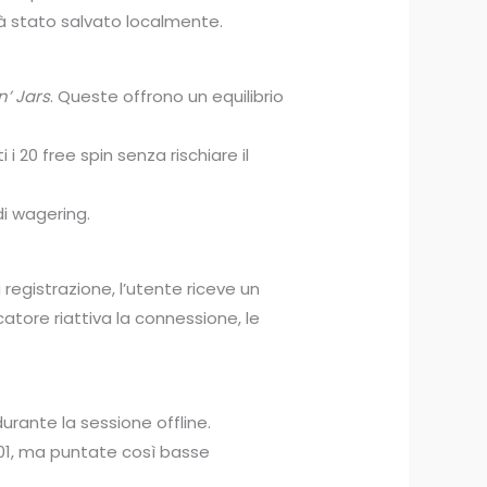
à stato salvato localmente.
’ Jars
. Queste offrono un equilibrio
i 20 free spin senza rischiare il
 di wagering.
 registrazione, l’utente riceve un
atore riattiva la connessione, le
urante la sessione offline.
,01, ma puntate così basse