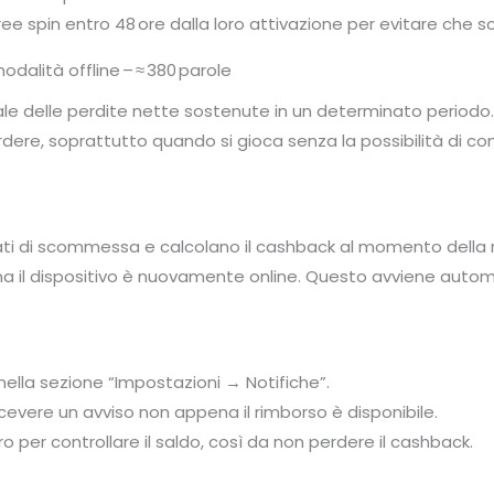
ree spin entro 48 ore dalla loro attivazione per evitare che s
dalità offline – ≈ 380 parole
le delle perdite nette sostenute in un determinato periodo. P
rdere, soprattutto quando si gioca senza la possibilità di c
ati di scommessa e calcolano il cashback al momento della ri
ena il dispositivo è nuovamente online. Questo avviene aut
 nella sezione “Impostazioni → Notifiche”.
cevere un avviso non appena il rimborso è disponibile.
 per controllare il saldo, così da non perdere il cashback.