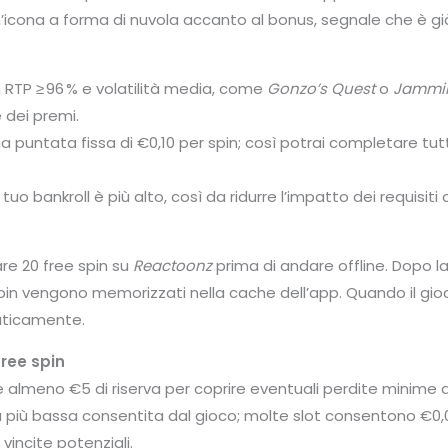
’icona a forma di nuvola accanto al bonus, segnale che è gi
con RTP ≥ 96 % e volatilità media, come
Gonzo’s Quest
o
Jammin
 dei premi.
a puntata fissa di €0,10 per spin; così potrai completare tutti 
il tuo bankroll è più alto, così da ridurre l’impatto dei requisiti
re 20 free spin su
Reactoonz
prima di andare offline. Dopo la
pin vengono memorizzati nella cache dell’app. Quando il gioc
aticamente.
free spin
ne almeno €5 di riserva per coprire eventuali perdite minime d
ta più bassa consentita dal gioco; molte slot consentono €0
vincite potenziali.