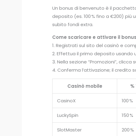
Un bonus di benvenuto è il pacchetto
deposito (es. 100 % fino a €200) più un
subito fondi extra.
Come scaricare e attivare il bonus
1. Registrati sul sito del casinò e comp
2. Effettua il primo deposito usando
3. Nella sezione “Promozioni”, clicca 
4. Conferma l’attivazione; il credito
Casinò mobile
%
CasinoX
100 %
LuckySpin
150 %
SlotMaster
200 %