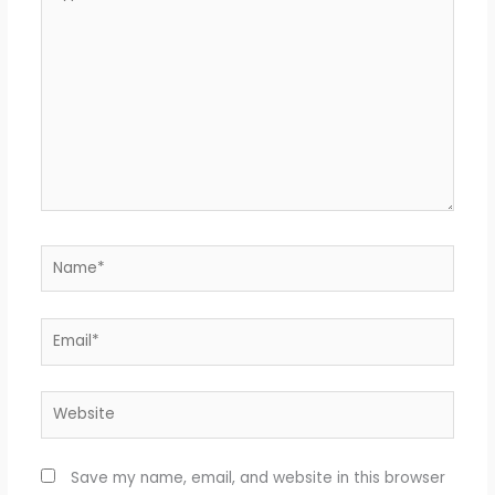
here..
Name*
Email*
Website
Save my name, email, and website in this browser