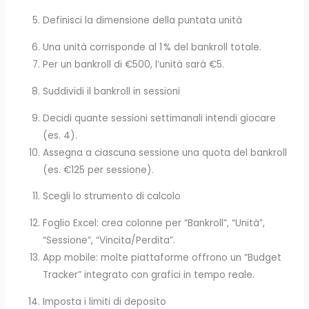
Definisci la dimensione della puntata unità
Una unità corrisponde al 1 % del bankroll totale.
Per un bankroll di €500, l’unità sarà €5.
Suddividi il bankroll in sessioni
Decidi quante sessioni settimanali intendi giocare
(es. 4).
Assegna a ciascuna sessione una quota del bankroll
(es. €125 per sessione).
Scegli lo strumento di calcolo
Foglio Excel: crea colonne per “Bankroll”, “Unità”,
“Sessione”, “Vincita/Perdita”.
App mobile: molte piattaforme offrono un “Budget
Tracker” integrato con grafici in tempo reale.
Imposta i limiti di deposito