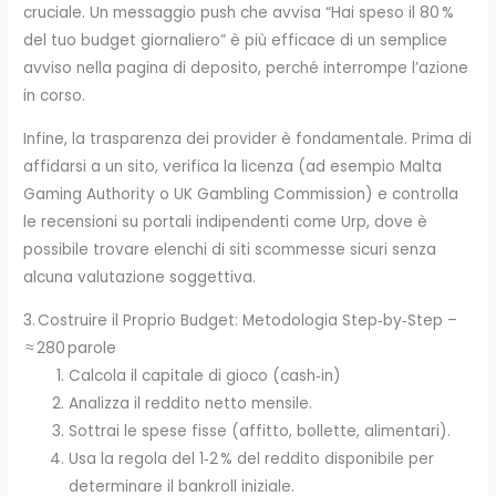
cruciale. Un messaggio push che avvisa “Hai speso il 80 %
del tuo budget giornaliero” è più efficace di un semplice
avviso nella pagina di deposito, perché interrompe l’azione
in corso.
Infine, la trasparenza dei provider è fondamentale. Prima di
affidarsi a un sito, verifica la licenza (ad esempio Malta
Gaming Authority o UK Gambling Commission) e controlla
le recensioni su portali indipendenti come Urp, dove è
possibile trovare elenchi di siti scommesse sicuri senza
alcuna valutazione soggettiva.
3. Costruire il Proprio Budget: Metodologia Step‑by‑Step –
≈ 280 parole
Calcola il capitale di gioco (cash‑in)
Analizza il reddito netto mensile.
Sottrai le spese fisse (affitto, bollette, alimentari).
Usa la regola del 1‑2 % del reddito disponibile per
determinare il bankroll iniziale.