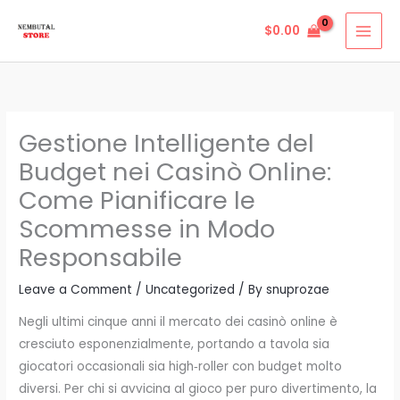
Skip
$
0.00
to
content
Gestione Intelligente del
Budget nei Casinò Online:
Come Pianificare le
Scommesse in Modo
Responsabile
Leave a Comment
/
Uncategorized
/ By
snuprozae
Negli ultimi cinque anni il mercato dei casinò online è
cresciuto esponenzialmente, portando a tavola sia
giocatori occasionali sia high‑roller con budget molto
diversi. Per chi si avvicina al gioco per puro divertimento, la