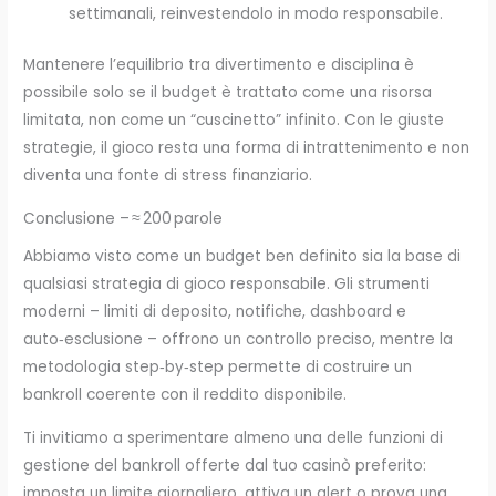
settimanali, reinvestendolo in modo responsabile.
Mantenere l’equilibrio tra divertimento e disciplina è
possibile solo se il budget è trattato come una risorsa
limitata, non come un “cuscinetto” infinito. Con le giuste
strategie, il gioco resta una forma di intrattenimento e non
diventa una fonte di stress finanziario.
Conclusione – ≈ 200 parole
Abbiamo visto come un budget ben definito sia la base di
qualsiasi strategia di gioco responsabile. Gli strumenti
moderni – limiti di deposito, notifiche, dashboard e
auto‑esclusione – offrono un controllo preciso, mentre la
metodologia step‑by‑step permette di costruire un
bankroll coerente con il reddito disponibile.
Ti invitiamo a sperimentare almeno una delle funzioni di
gestione del bankroll offerte dal tuo casinò preferito:
imposta un limite giornaliero, attiva un alert o prova una