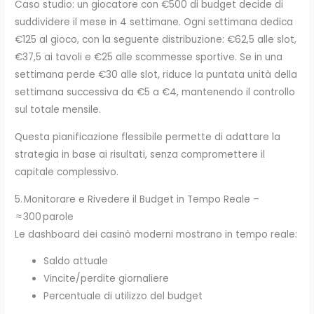
Caso studio: un giocatore con €500 di budget decide di
suddividere il mese in 4 settimane. Ogni settimana dedica
€125 al gioco, con la seguente distribuzione: €62,5 alle slot,
€37,5 ai tavoli e €25 alle scommesse sportive. Se in una
settimana perde €30 alle slot, riduce la puntata unità della
settimana successiva da €5 a €4, mantenendo il controllo
sul totale mensile.
Questa pianificazione flessibile permette di adattare la
strategia in base ai risultati, senza compromettere il
capitale complessivo.
5. Monitorare e Rivedere il Budget in Tempo Reale –
≈ 300 parole
Le dashboard dei casinò moderni mostrano in tempo reale:
Saldo attuale
Vincite/perdite giornaliere
Percentuale di utilizzo del budget