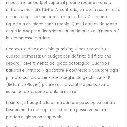
impostano un budget supera il proprio reddito mensile
entro tre mesi di attività. Al contrario, chi definisce un tetto
di spesa registra una perdita media del 12 % in meno
rispetto a chi gioca senza regole. Questi dati evidenziano
come la disciplina finanziaria riduca l’impulso di “rincorrere”
le scommesse perdute.
Il concetto di responsible gambling si basa proprio su
questa premessa: un budget ben definito è il filtro che
separa il divertimento dal gioco patologico. Quando il
bankroll è limitato, il giocatore è costretto a valutare ogni
puntata con più attenzione, scegliendo giochi con RTP
(Return to Player) più elevato o volatilità più bassa, a
seconda del proprio profilo di rischio.
In sintesi, il budget è la prima barriera psicologica contro
l’esaurimento del capitale e il primo passo verso una
pratica di gioco consapevole.