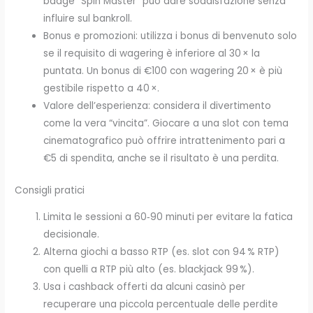
badge “Spin Master” può dare soddisfazione senza
influire sul bankroll.
Bonus e promozioni: utilizza i bonus di benvenuto solo
se il requisito di wagering è inferiore al 30 × la
puntata. Un bonus di €100 con wagering 20 × è più
gestibile rispetto a 40 ×.
Valore dell’esperienza: considera il divertimento
come la vera “vincita”. Giocare a una slot con tema
cinematografico può offrire intrattenimento pari a
€5 di spendita, anche se il risultato è una perdita.
Consigli pratici
Limita le sessioni a 60‑90 minuti per evitare la fatica
decisionale.
Alterna giochi a basso RTP (es. slot con 94 % RTP)
con quelli a RTP più alto (es. blackjack 99 %).
Usa i cashback offerti da alcuni casinò per
recuperare una piccola percentuale delle perdite