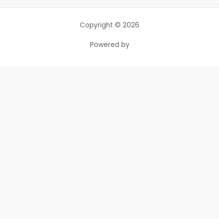
Copyright © 2026
Powered by