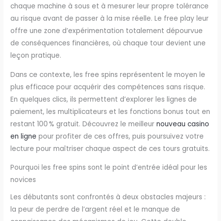
chaque machine à sous et à mesurer leur propre tolérance
au risque avant de passer à la mise réelle. Le free play leur
offre une zone d’expérimentation totalement dépourvue
de conséquences financières, où chaque tour devient une
leçon pratique.
Dans ce contexte, les free spins représentent le moyen le
plus efficace pour acquérir des compétences sans risque.
En quelques clics, ils permettent d’explorer les lignes de
paiement, les multiplicateurs et les fonctions bonus tout en
restant 100 % gratuit. Découvrez le meilleur
nouveau casino
en ligne
pour profiter de ces offres, puis poursuivez votre
lecture pour maîtriser chaque aspect de ces tours gratuits.
Pourquoi les free spins sont le point d’entrée idéal pour les
novices
Les débutants sont confrontés à deux obstacles majeurs :
la peur de perdre de l’argent réel et le manque de