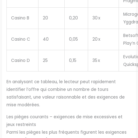
Pragma
Microg
Casino B
20
0,20
30 x
Yggdras
Betsoft
Casino C
40
0,05
20 x
Play’n
Evoluti
Casino D
25
0,15
35 x
Quicks
En analysant ce tableau, le lecteur peut rapidement
identifier l’offre qui combine un nombre de tours
satisfaisant, une valeur raisonnable et des exigences de
mise modérées.
Les pièges courants – exigences de mise excessives et
jeux restreints
Parmi les pièges les plus fréquents figurent les exigences