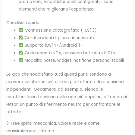
promozioni, e notifiche push configurabili sono
elementi che migliorano l’esperienza.
Checklist rapida
Connessione crittografata (TLS 1.3)
Certificazioni di gioco riconosciute
Supporto iOS 14+/Android 11+
Caricamento < 2 s, consumo batteria < 5 %/h
Modalità notte, widget, notifiche personalizzabili
Le app che soddisfano tutti questi punti tendono a
ricevere valutazioni più alte su piattaforme di recensione
indipendenti. Gocamera, ad esempio, elenca le
caratteristiche tecniche delle app più popolari, offrendo ai
lettori un punto di riferimento neutro per confrontare le
offerte.
3. Free spins: meccanica, valore reale e come
massimizzarne il ritorno