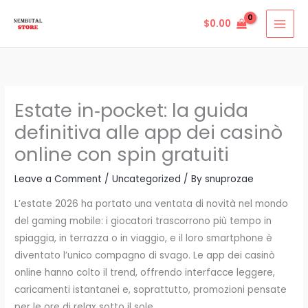
Skip
$
0.00
to
content
Estate in‑pocket: la guida
definitiva alle app dei casinò
online con spin gratuiti
Leave a Comment
/
Uncategorized
/ By
snuprozae
L’estate 2026 ha portato una ventata di novità nel mondo
del gaming mobile: i giocatori trascorrono più tempo in
spiaggia, in terrazza o in viaggio, e il loro smartphone è
diventato l’unico compagno di svago. Le app dei casinò
online hanno colto il trend, offrendo interfacce leggere,
caricamenti istantanei e, soprattutto, promozioni pensate
per le ore di relax sotto il sole.