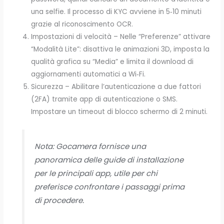
una selfie. Il processo di KYC avviene in 5‑10 minuti
grazie al riconoscimento OCR.
Impostazioni di velocità – Nelle “Preferenze” attivare
“Modalità Lite”: disattiva le animazioni 3D, imposta la
qualità grafica su “Media” e limita il download di
aggiornamenti automatici a Wi‑Fi.
Sicurezza – Abilitare l’autenticazione a due fattori
(2FA) tramite app di autenticazione o SMS.
Impostare un timeout di blocco schermo di 2 minuti.
Nota: Gocamera fornisce una
panoramica delle guide di installazione
per le principali app, utile per chi
preferisce confrontare i passaggi prima
di procedere.