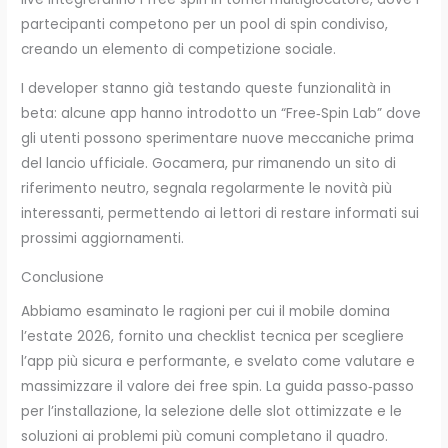
partecipanti competono per un pool di spin condiviso,
creando un elemento di competizione sociale.
I developer stanno già testando queste funzionalità in
beta: alcune app hanno introdotto un “Free‑Spin Lab” dove
gli utenti possono sperimentare nuove meccaniche prima
del lancio ufficiale. Gocamera, pur rimanendo un sito di
riferimento neutro, segnala regolarmente le novità più
interessanti, permettendo ai lettori di restare informati sui
prossimi aggiornamenti.
Conclusione
Abbiamo esaminato le ragioni per cui il mobile domina
l’estate 2026, fornito una checklist tecnica per scegliere
l’app più sicura e performante, e svelato come valutare e
massimizzare il valore dei free spin. La guida passo‑passo
per l’installazione, la selezione delle slot ottimizzate e le
soluzioni ai problemi più comuni completano il quadro.