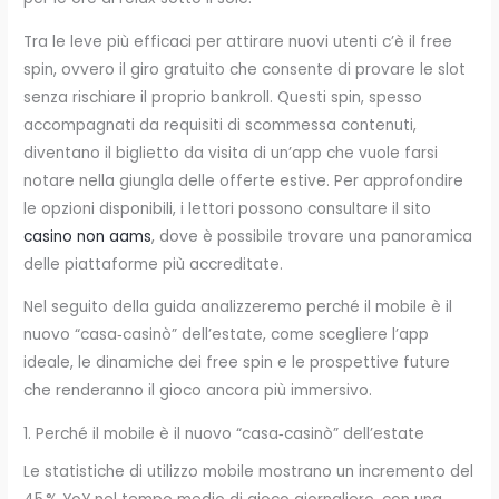
Tra le leve più efficaci per attirare nuovi utenti c’è il free
spin, ovvero il giro gratuito che consente di provare le slot
senza rischiare il proprio bankroll. Questi spin, spesso
accompagnati da requisiti di scommessa contenuti,
diventano il biglietto da visita di un’app che vuole farsi
notare nella giungla delle offerte estive. Per approfondire
le opzioni disponibili, i lettori possono consultare il sito
casino non aams
, dove è possibile trovare una panoramica
delle piattaforme più accreditate.
Nel seguito della guida analizzeremo perché il mobile è il
nuovo “casa‑casinò” dell’estate, come scegliere l’app
ideale, le dinamiche dei free spin e le prospettive future
che renderanno il gioco ancora più immersivo.
1. Perché il mobile è il nuovo “casa‑casinò” dell’estate
Le statistiche di utilizzo mobile mostrano un incremento del