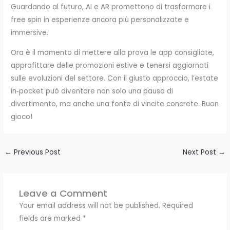
Guardando al futuro, AI e AR promettono di trasformare i
free spin in esperienze ancora più personalizzate e
immersive.
Ora è il momento di mettere alla prova le app consigliate,
approfittare delle promozioni estive e tenersi aggiornati
sulle evoluzioni del settore. Con il giusto approccio, l’estate
in‑pocket può diventare non solo una pausa di
divertimento, ma anche una fonte di vincite concrete. Buon
gioco!
←
Previous Post
Next Post
→
Leave a Comment
Your email address will not be published.
Required
fields are marked
*