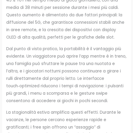
45 % YoY nel tempo medio di gioco giornaliero, con una
media di 38 minuti per sessione durante i mesi più caldi.
Questo aumento è alimentato da due fattori principali: la
diffusione del 5G, che garantisce connessioni stabili anche
in aree remote, e la crescita dei dispositivi con display
OLED di alta qualità, perfetti per le grafiche delle slot.
Dal punto di vista pratico, la portabilità è il vantaggio più
evidente. Un viaggiatore può aprire l’app mentre è in treno,
una famiglia può sfruttare le pause tra una nuotata e
l’altra, e i giocatori notturni possono continuare a girare i
rulli direttamente dal proprio letto. Le interfacce
touch‑optimized riducono i tempi di navigazione: i pulsanti
più grandi, i menu a scomparsa e le gesture swipe
consentono di accedere ai giochi in pochi secondi.
La stagionalità estiva amplifica questi effetti. Durante le
vacanze, le persone cercano esperienze rapide e
gratificanti; i free spin offrono un “assaggio” di