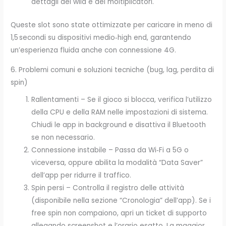
dettagli dei wild e dei moltiplicatori.
Queste slot sono state ottimizzate per caricare in meno di
1,5 secondi su dispositivi medio‑high end, garantendo
un’esperienza fluida anche con connessione 4G.
6. Problemi comuni e soluzioni tecniche (bug, lag, perdita di
spin)
Rallentamenti – Se il gioco si blocca, verifica l’utilizzo
della CPU e della RAM nelle impostazioni di sistema.
Chiudi le app in background e disattiva il Bluetooth
se non necessario.
Connessione instabile – Passa da Wi‑Fi a 5G o
viceversa, oppure abilita la modalità “Data Saver”
dell’app per ridurre il traffico.
Spin persi – Controlla il registro delle attività
(disponibile nella sezione “Cronologia” dell’app). Se i
free spin non compaiono, apri un ticket di supporto
allegando screenshot e l’orario esatto. La maggior