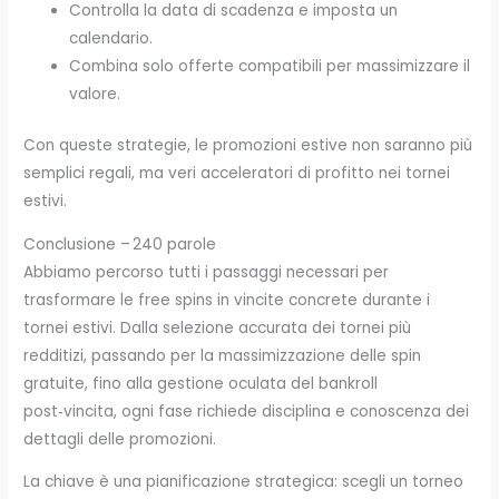
Controlla la data di scadenza e imposta un
calendario.
Combina solo offerte compatibili per massimizzare il
valore.
Con queste strategie, le promozioni estive non saranno più
semplici regali, ma veri acceleratori di profitto nei tornei
estivi.
Conclusione – 240 parole
Abbiamo percorso tutti i passaggi necessari per
trasformare le free spins in vincite concrete durante i
tornei estivi. Dalla selezione accurata dei tornei più
redditizi, passando per la massimizzazione delle spin
gratuite, fino alla gestione oculata del bankroll
post‑vincita, ogni fase richiede disciplina e conoscenza dei
dettagli delle promozioni.
La chiave è una pianificazione strategica: scegli un torneo