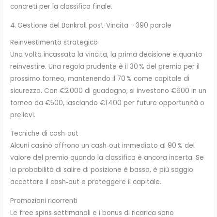
concreti per la classifica finale.
4. Gestione del Bankroll post‑Vincita – 390 parole
Reinvestimento strategico
Una volta incassata la vincita, la prima decisione è quanto
reinvestire. Una regola prudente è il 30 % del premio per il
prossimo torneo, mantenendo il 70 % come capitale di
sicurezza. Con €2 000 di guadagno, si investono €600 in un
torneo da €500, lasciando €1 400 per future opportunità o
prelievi.
Tecniche di cash‑out
Alcuni casinò offrono un cash‑out immediato al 90 % del
valore del premio quando la classifica è ancora incerta. Se
la probabilità di salire di posizione è bassa, è più saggio
accettare il cash‑out e proteggere il capitale.
Promozioni ricorrenti
Le free spins settimanali e i bonus di ricarica sono