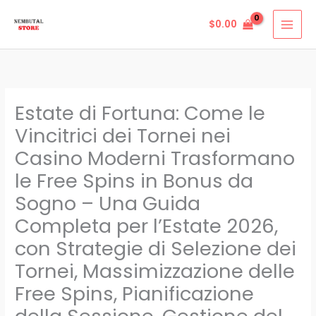
Skip
$
0.00
to
content
Estate di Fortuna: Come le
Vincitrici dei Tornei nei
Casino Moderni Trasformano
le Free Spins in Bonus da
Sogno – Una Guida
Completa per l’Estate 2026,
con Strategie di Selezione dei
Tornei, Massimizzazione delle
Free Spins, Pianificazione