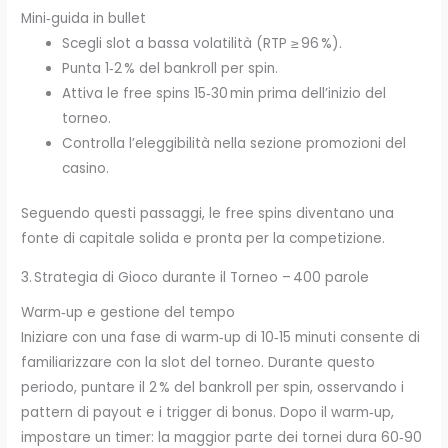
Mini‑guida in bullet
Scegli slot a bassa volatilità (RTP ≥ 96 %).
Punta 1‑2 % del bankroll per spin.
Attiva le free spins 15‑30 min prima dell’inizio del
torneo.
Controlla l’eleggibilità nella sezione promozioni del
casino.
Seguendo questi passaggi, le free spins diventano una
fonte di capitale solida e pronta per la competizione.
3. Strategia di Gioco durante il Torneo – 400 parole
Warm‑up e gestione del tempo
Iniziare con una fase di warm‑up di 10‑15 minuti consente di
familiarizzare con la slot del torneo. Durante questo
periodo, puntare il 2 % del bankroll per spin, osservando i
pattern di payout e i trigger di bonus. Dopo il warm‑up,
impostare un timer: la maggior parte dei tornei dura 60‑90