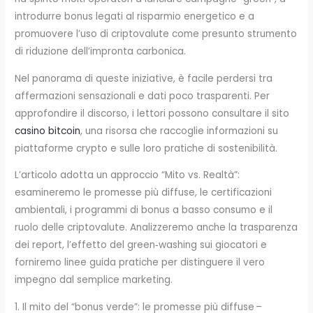
introdurre bonus legati al risparmio energetico e a
promuovere l’uso di criptovalute come presunto strumento
di riduzione dell’impronta carbonica.
Nel panorama di queste iniziative, è facile perdersi tra
affermazioni sensazionali e dati poco trasparenti. Per
approfondire il discorso, i lettori possono consultare il sito
casino bitcoin
, una risorsa che raccoglie informazioni su
piattaforme crypto e sulle loro pratiche di sostenibilità.
L’articolo adotta un approccio “Mito vs. Realtà”:
esamineremo le promesse più diffuse, le certificazioni
ambientali, i programmi di bonus a basso consumo e il
ruolo delle criptovalute. Analizzeremo anche la trasparenza
dei report, l’effetto del green‑washing sui giocatori e
forniremo linee guida pratiche per distinguere il vero
impegno dal semplice marketing.
1. Il mito del “bonus verde”: le promesse più diffuse –