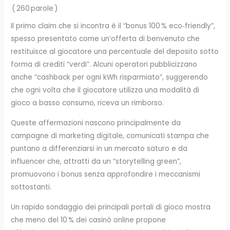
( 260 parole )
Il primo claim che si incontra è il “bonus 100 % eco‑friendly”,
spesso presentato come un’offerta di benvenuto che
restituisce al giocatore una percentuale del deposito sotto
forma di crediti “verdi”. Alcuni operatori pubblicizzano
anche “cashback per ogni kWh risparmiato”, suggerendo
che ogni volta che il giocatore utilizza una modalità di
gioco a basso consumo, riceva un rimborso.
Queste affermazioni nascono principalmente da
campagne di marketing digitale, comunicati stampa che
puntano a differenziarsi in un mercato saturo e da
influencer che, attratti da un “storytelling green”,
promuovono i bonus senza approfondire i meccanismi
sottostanti.
Un rapido sondaggio dei principali portali di gioco mostra
che meno del 10 % dei casinò online propone