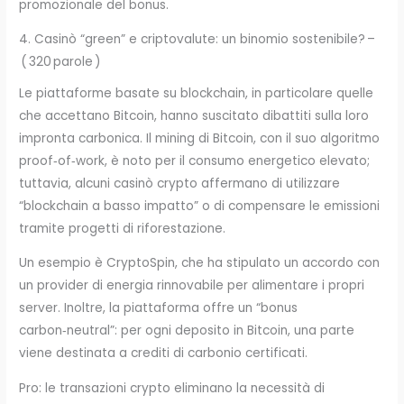
promozionale del bonus.
4. Casinò “green” e criptovalute: un binomio sostenibile? –
( 320 parole )
Le piattaforme basate su blockchain, in particolare quelle
che accettano Bitcoin, hanno suscitato dibattiti sulla loro
impronta carbonica. Il mining di Bitcoin, con il suo algoritmo
proof‑of‑work, è noto per il consumo energetico elevato;
tuttavia, alcuni casinò crypto affermano di utilizzare
“blockchain a basso impatto” o di compensare le emissioni
tramite progetti di riforestazione.
Un esempio è CryptoSpin, che ha stipulato un accordo con
un provider di energia rinnovabile per alimentare i propri
server. Inoltre, la piattaforma offre un “bonus
carbon‑neutral”: per ogni deposito in Bitcoin, una parte
viene destinata a crediti di carbonio certificati.
Pro: le transazioni crypto eliminano la necessità di