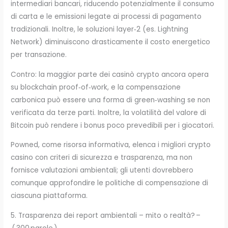
intermediari bancari, riducendo potenzialmente il consumo
di carta e le emissioni legate ai processi di pagamento
tradizionali. Inoltre, le soluzioni layer‑2 (es. Lightning
Network) diminuiscono drasticamente il costo energetico
per transazione.
Contro: la maggior parte dei casinò crypto ancora opera
su blockchain proof‑of‑work, e la compensazione
carbonica può essere una forma di green‑washing se non
verificata da terze parti. Inoltre, la volatilità del valore di
Bitcoin può rendere i bonus poco prevedibili per i giocatori.
Powned, come risorsa informativa, elenca i migliori crypto
casino con criteri di sicurezza e trasparenza, ma non
fornisce valutazioni ambientali; gli utenti dovrebbero
comunque approfondire le politiche di compensazione di
ciascuna piattaforma.
5. Trasparenza dei report ambientali – mito o realtà? –