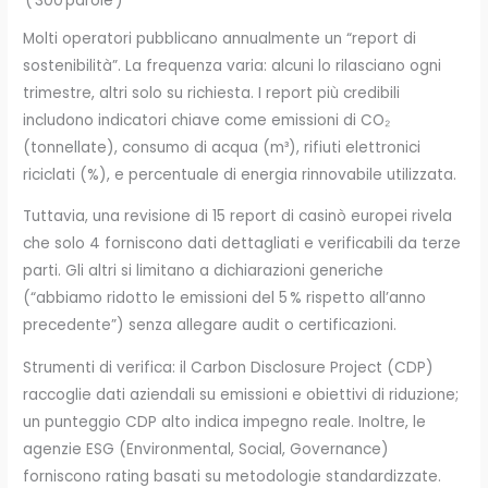
( 300 parole )
Molti operatori pubblicano annualmente un “report di
sostenibilità”. La frequenza varia: alcuni lo rilasciano ogni
trimestre, altri solo su richiesta. I report più credibili
includono indicatori chiave come emissioni di CO₂
(tonnellate), consumo di acqua (m³), rifiuti elettronici
riciclati (%), e percentuale di energia rinnovabile utilizzata.
Tuttavia, una revisione di 15 report di casinò europei rivela
che solo 4 forniscono dati dettagliati e verificabili da terze
parti. Gli altri si limitano a dichiarazioni generiche
(“abbiamo ridotto le emissioni del 5 % rispetto all’anno
precedente”) senza allegare audit o certificazioni.
Strumenti di verifica: il Carbon Disclosure Project (CDP)
raccoglie dati aziendali su emissioni e obiettivi di riduzione;
un punteggio CDP alto indica impegno reale. Inoltre, le
agenzie ESG (Environmental, Social, Governance)
forniscono rating basati su metodologie standardizzate.