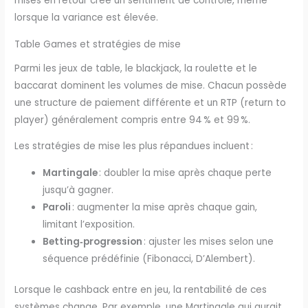
mises en retour crée un sentiment de contrôle, même
lorsque la variance est élevée.
Table Games et stratégies de mise
Parmi les jeux de table, le blackjack, la roulette et le
baccarat dominent les volumes de mise. Chacun possède
une structure de paiement différente et un RTP (return to
player) généralement compris entre 94 % et 99 %.
Les stratégies de mise les plus répandues incluent :
Martingale
: doubler la mise après chaque perte
jusqu’à gagner.
Paroli
: augmenter la mise après chaque gain,
limitant l’exposition.
Betting‑progression
: ajuster les mises selon une
séquence prédéfinie (Fibonacci, D’Alembert).
Lorsque le cashback entre en jeu, la rentabilité de ces
systèmes change. Par exemple, une Martingale qui aurait