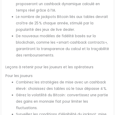
proposeront un cashback dynamique calculé en
temps réel grâce à l’IA.
Le nombre de jackpots Bitcoin liés aux tables devrait
croître de 25 % chaque année, stimulé par la
popularité des jeux de live dealer.
De nouveaux modèles de fidélité basés sur la
blockchain, comme les « smart‑cashback contracts »,
garantiront la transparence du calcul et la traçabilité
des remboursements.
Leçons à retenir pour les joueurs et les opérateurs
Pour les joueurs
Combinez les stratégies de mise avec un cashback
élevé : choisissez des tables où le taux dépasse 4 %.
Gérez la volatilité du Bitcoin : convertissez une partie
des gains en monnaie fiat pour limiter les
fluctuations.
Surveillez les conditions d’éligibilité du jackpot : mise