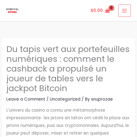
Skip
$
0.00
to
content
Du tapis vert aux portefeuilles
numériques : comment le
cashback a propulsé un
joueur de tables vers le
jackpot Bitcoin
Leave a Comment
/
Uncategorized
/ By
snuprozae
L’univers du casino a connu une métamorphose
impressionnante : les jetons en laiton ont cédé la place aux
jetons numériques, puis aux cryptomonnaies. Aujourd’hui, le
joueur peut déposer, miser et retirer en quelques