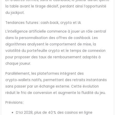
la table avant le tirage décisif, perdant ainsi l’opportunité
du jackpot.
Tendances futures : cash‑back, crypto et IA
L’intelligence artificielle commence à jouer un rôle central
dans la personnalisation des offres de cashback. Les
algorithmes analysent le comportement de mise, la
volatilité du portefeuille crypto et le temps de connexion
pour proposer des taux de remboursement adaptés à
chaque joueur.
Parallèlement, les plateformes intègrent des
crypto‑wallets natifs, permettant des retraits instantanés
sans passer par un échange externe. Cette évolution
réduit le fric de conversion et augmente la fluidité du jeu.
Prévisions :
D’ici 2028, plus de 40 % des casinos en ligne