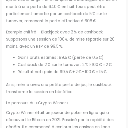
mené à une perte de 640 € en huit tours peut être
partiellement amortie par un cashback de 5 % sur le
turnover, ramenant la perte effective à 608 €.
Exemple chiffré – Blackjack avec 2 % de cashback
Supposons une session de 100 € de mise répartie sur 20
mains, avec un RTP de 99,5 %.
Gains bruts estimés : 99,5 € (perte de 0,5 €).
Cashback de 2 % sur le turnover : 2 % × 100 € = 2 €.
Résultat net : gain de 99,5 € + 2 € − 100 € = 1,5 €.
Ainsi, même avec une petite perte de jeu, le cashback
transforme la session en bénéfice.
Le parcours du « Crypto Winner »
Crypto Winner était un joueur de poker en ligne qui a
découvert le Bitcoin en 2021. Fasciné par la rapidité des
dépôts, il a commencé à explorer les casinos en ligne