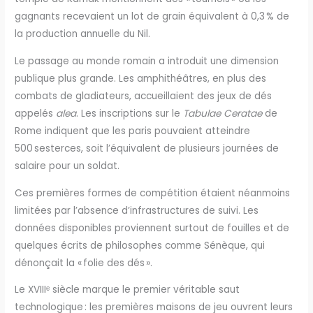
gagnants recevaient un lot de grain équivalent à 0,3 % de
la production annuelle du Nil.
Le passage au monde romain a introduit une dimension
publique plus grande. Les amphithéâtres, en plus des
combats de gladiateurs, accueillaient des jeux de dés
appelés
alea
. Les inscriptions sur le
Tabulae Ceratae
de
Rome indiquent que les paris pouvaient atteindre
500 sesterces, soit l’équivalent de plusieurs journées de
salaire pour un soldat.
Ces premières formes de compétition étaient néanmoins
limitées par l’absence d’infrastructures de suivi. Les
données disponibles proviennent surtout de fouilles et de
quelques écrits de philosophes comme Sénèque, qui
dénonçait la « folie des dés ».
Le XVIIIᵉ siècle marque le premier véritable saut
technologique : les premières maisons de jeu ouvrent leurs