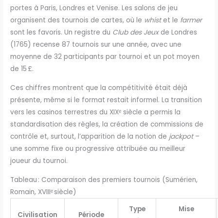
portes à Paris, Londres et Venise. Les salons de jeu
organisent des tournois de cartes, où le
whist
et le
farmer
sont les favoris. Un registre du
Club des Jeux
de Londres
(1765) recense 87 tournois sur une année, avec une
moyenne de 32 participants par tournoi et un pot moyen
de 15 £.
Ces chiffres montrent que la compétitivité était déjà
présente, même si le format restait informel. La transition
vers les casinos terrestres du XIXᵉ siècle a permis la
standardisation des règles, la création de commissions de
contrôle et, surtout, l’apparition de la notion de
jackpot
–
une somme fixe ou progressive attribuée au meilleur
joueur du tournoi.
Tableau : Comparaison des premiers tournois (Sumérien,
Romain, XVIIIᵉ siècle)
Type
Mise
Civilisation
Période