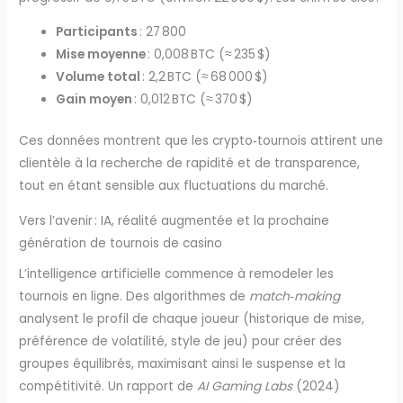
Participants
: 27 800
Mise moyenne
: 0,008 BTC (≈ 235 $)
Volume total
: 2,2 BTC (≈ 68 000 $)
Gain moyen
: 0,012 BTC (≈ 370 $)
Ces données montrent que les crypto‑tournois attirent une
clientèle à la recherche de rapidité et de transparence,
tout en étant sensible aux fluctuations du marché.
Vers l’avenir : IA, réalité augmentée et la prochaine
génération de tournois de casino
L’intelligence artificielle commence à remodeler les
tournois en ligne. Des algorithmes de
match‑making
analysent le profil de chaque joueur (historique de mise,
préférence de volatilité, style de jeu) pour créer des
groupes équilibrés, maximisant ainsi le suspense et la
compétitivité. Un rapport de
AI Gaming Labs
(2024)