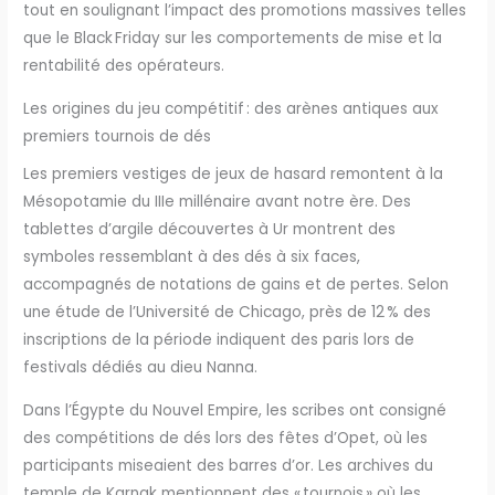
tout en soulignant l’impact des promotions massives telles
que le Black Friday sur les comportements de mise et la
rentabilité des opérateurs.
Les origines du jeu compétitif : des arènes antiques aux
premiers tournois de dés
Les premiers vestiges de jeux de hasard remontent à la
Mésopotamie du IIIe millénaire avant notre ère. Des
tablettes d’argile découvertes à Ur montrent des
symboles ressemblant à des dés à six faces,
accompagnés de notations de gains et de pertes. Selon
une étude de l’Université de Chicago, près de 12 % des
inscriptions de la période indiquent des paris lors de
festivals dédiés au dieu Nanna.
Dans l’Égypte du Nouvel Empire, les scribes ont consigné
des compétitions de dés lors des fêtes d’Opet, où les
participants miseaient des barres d’or. Les archives du
temple de Karnak mentionnent des « tournois » où les