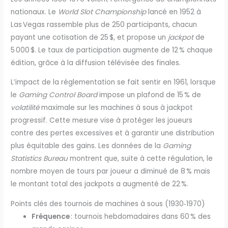
nationaux. Le
World Slot Championship
lancé en 1952 à
Las Vegas rassemble plus de 250 participants, chacun
payant une cotisation de 25 $, et propose un
jackpot
de
5 000 $. Le taux de participation augmente de 12 % chaque
édition, grâce à la diffusion télévisée des finales.
L’impact de la réglementation se fait sentir en 1961, lorsque
le
Gaming Control Board
impose un plafond de 15 % de
volatilité
maximale sur les machines à sous à jackpot
progressif. Cette mesure vise à protéger les joueurs
contre des pertes excessives et à garantir une distribution
plus équitable des gains. Les données de la
Gaming
Statistics Bureau
montrent que, suite à cette régulation, le
nombre moyen de tours par joueur a diminué de 8 % mais
le montant total des jackpots a augmenté de 22 %.
Points clés des tournois de machines à sous (1930‑1970)
Fréquence
: tournois hebdomadaires dans 60 % des