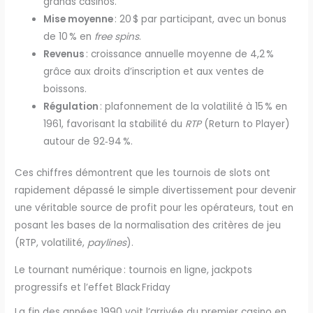
grands casinos.
Mise moyenne
: 20 $ par participant, avec un bonus
de 10 % en
free spins
.
Revenus
: croissance annuelle moyenne de 4,2 %
grâce aux droits d’inscription et aux ventes de
boissons.
Régulation
: plafonnement de la volatilité à 15 % en
1961, favorisant la stabilité du
RTP
(Return to Player)
autour de 92‑94 %.
Ces chiffres démontrent que les tournois de slots ont
rapidement dépassé le simple divertissement pour devenir
une véritable source de profit pour les opérateurs, tout en
posant les bases de la normalisation des critères de jeu
(RTP, volatilité,
paylines
).
Le tournant numérique : tournois en ligne, jackpots
progressifs et l’effet Black Friday
La fin des années 1990 voit l’arrivée du premier casino en