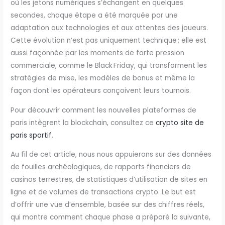
où les jetons numériques s’échangent en quelques
secondes, chaque étape a été marquée par une
adaptation aux technologies et aux attentes des joueurs.
Cette évolution n’est pas uniquement technique ; elle est
aussi façonnée par les moments de forte pression
commerciale, comme le Black Friday, qui transforment les
stratégies de mise, les modèles de bonus et même la
façon dont les opérateurs conçoivent leurs tournois.
Pour découvrir comment les nouvelles plateformes de
paris intègrent la blockchain, consultez ce
crypto site de
paris sportif
.
Au fil de cet article, nous nous appuierons sur des données
de fouilles archéologiques, de rapports financiers de
casinos terrestres, de statistiques d’utilisation de sites en
ligne et de volumes de transactions crypto. Le but est
d’offrir une vue d’ensemble, basée sur des chiffres réels,
qui montre comment chaque phase a préparé la suivante,