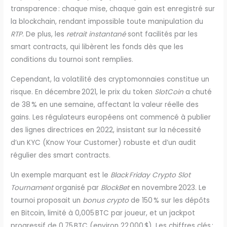
transparence : chaque mise, chaque gain est enregistré sur
la blockchain, rendant impossible toute manipulation du
RTP
. De plus, les
retrait instantané
sont facilités par les
smart contracts, qui libèrent les fonds dès que les
conditions du tournoi sont remplies.
Cependant, la volatilité des cryptomonnaies constitue un
risque. En décembre 2021, le prix du token
SlotCoin
a chuté
de 38 % en une semaine, affectant la valeur réelle des
gains. Les régulateurs européens ont commencé à publier
des lignes directrices en 2022, insistant sur la nécessité
d’un KYC (Know Your Customer) robuste et d’un audit
régulier des smart contracts.
Un exemple marquant est le
Black Friday Crypto Slot
Tournament
organisé par
BlockBet
en novembre 2023. Le
tournoi proposait un
bonus crypto
de 150 % sur les dépôts
en Bitcoin, limité à 0,005 BTC par joueur, et un jackpot
progressif de 0,75 BTC (environ 22 000 $). Les chiffres clés :