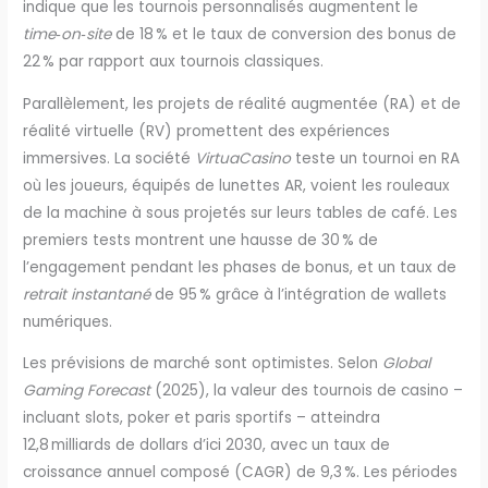
indique que les tournois personnalisés augmentent le
time‑on‑site
de 18 % et le taux de conversion des bonus de
22 % par rapport aux tournois classiques.
Parallèlement, les projets de réalité augmentée (RA) et de
réalité virtuelle (RV) promettent des expériences
immersives. La société
VirtuaCasino
teste un tournoi en RA
où les joueurs, équipés de lunettes AR, voient les rouleaux
de la machine à sous projetés sur leurs tables de café. Les
premiers tests montrent une hausse de 30 % de
l’engagement pendant les phases de bonus, et un taux de
retrait instantané
de 95 % grâce à l’intégration de wallets
numériques.
Les prévisions de marché sont optimistes. Selon
Global
Gaming Forecast
(2025), la valeur des tournois de casino –
incluant slots, poker et paris sportifs – atteindra
12,8 milliards de dollars d’ici 2030, avec un taux de
croissance annuel composé (CAGR) de 9,3 %. Les périodes