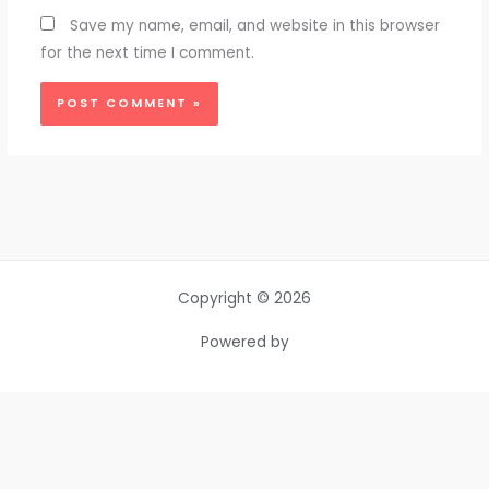
Save my name, email, and website in this browser
for the next time I comment.
Copyright © 2026
Powered by