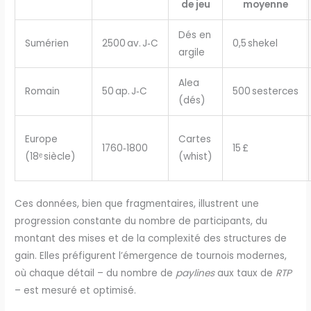
de jeu
moyenne
Dés en
Sumérien
2500 av. J‑C
0,5 shekel
argile
Alea
Romain
50 ap. J‑C
500 sesterces
(dés)
Europe
Cartes
1760‑1800
15 £
(18ᵉ siècle)
(whist)
Ces données, bien que fragmentaires, illustrent une
progression constante du nombre de participants, du
montant des mises et de la complexité des structures de
gain. Elles préfigurent l’émergence de tournois modernes,
où chaque détail – du nombre de
paylines
aux taux de
RTP
– est mesuré et optimisé.