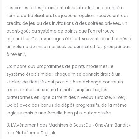
Les cartes et les jetons ont alors introduit une première
forme de fidélisation. Les joueurs réguliers recevaient des
crédits de jeu ou des invitations à des soirées privées, un
avant‑goût du système de points que l’on retrouve
aujourd’hui. Ces avantages étaient souvent conditionnés à
un volume de mise mensuel, ce qui incitait les gros parieurs
à revenir.
Comparé aux programmes de points modernes, le
système était simple : chaque mise donnait droit à un
« ticket de fidélité » qui pouvait être échangé contre un
repas gratuit ou une nuit d’hôtel. Aujourd’hui, les
plateformes en ligne offrent des niveaux (Bronze, Silver,
Gold) avec des bonus de dépôt progressifs, de la même
logique mais à une échelle bien plus automatisée.
3. L’Avènement des Machines à Sous : Du « One‑Arm Bandit »
à la Plateforme Digitale