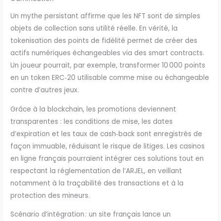
Un mythe persistant affirme que les NFT sont de simples
objets de collection sans utilité réelle. En vérité, la
tokenisation des points de fidélité permet de créer des
actifs numériques échangeables via des smart contracts.
Un joueur pourrait, par exemple, transformer 10 000 points
en un token ERC‑20 utilisable comme mise ou échangeable
contre d’autres jeux.
Grâce à la blockchain, les promotions deviennent
transparentes : les conditions de mise, les dates
d’expiration et les taux de cash‑back sont enregistrés de
façon immuable, réduisant le risque de litiges. Les casinos
en ligne français pourraient intégrer ces solutions tout en
respectant la réglementation de l’ARJEL, en veillant
notamment à la traçabilité des transactions et à la
protection des mineurs.
Scénario d’intégration : un site français lance un