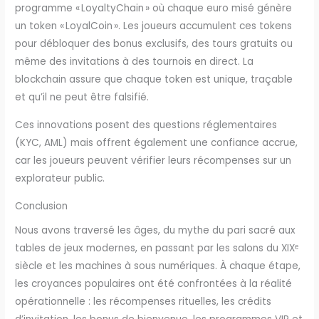
programme « LoyaltyChain » où chaque euro misé génère
un token « LoyalCoin ». Les joueurs accumulent ces tokens
pour débloquer des bonus exclusifs, des tours gratuits ou
même des invitations à des tournois en direct. La
blockchain assure que chaque token est unique, traçable
et qu’il ne peut être falsifié.
Ces innovations posent des questions réglementaires
(KYC, AML) mais offrent également une confiance accrue,
car les joueurs peuvent vérifier leurs récompenses sur un
explorateur public.
Conclusion
Nous avons traversé les âges, du mythe du pari sacré aux
tables de jeux modernes, en passant par les salons du XIXᵉ
siècle et les machines à sous numériques. À chaque étape,
les croyances populaires ont été confrontées à la réalité
opérationnelle : les récompenses rituelles, les crédits