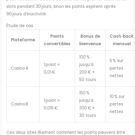
slots pendant 30 jours, sinon les points expirent après
90 jours d’inactivité.
Étude de cas
Points
Bonus de
Cash‑back
Plateforme
convertibles
bienvenue
mensuel
100 %
5 % sur
1 point =
jusqu’à
Casino A
pertes
0,01 €
200 € +
nettes
50 tours
150 %
10 % sur
1 point =
jusqu’à
Casino B
pertes
0,015 €
300 € +
nettes
30 tours
Ces deux sites illustrent comment les points peuvent être