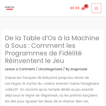
Skip
$
0.00
to
content
De la Table d’Os à la Machine
à Sous : Comment les
Programmes de Fidélité
Réinventent le Jeu
Leave a Comment
/
Uncategorized
/ By
snuprozae
Depuis les fresques de Babylone jusqu’aux néons de
Las Vegas, le mythe du « casino éternel » hante l’imaginaire
collectif. On raconte qu’un temple dédié au jeu existait
déjà sous le règne de Gilgamesh, où les prêtres lançaient
les dés pour apaiser les dieux de la chance. Bien sûr,