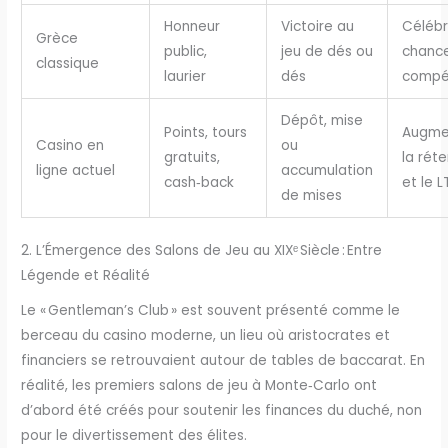
Honneur
Victoire au
Célébr
Grèce
public,
jeu de dés ou
chance
classique
laurier
dés
compé
Dépôt, mise
Points, tours
Augme
Casino en
ou
gratuits,
la réte
ligne actuel
accumulation
cash‑back
et le L
de mises
2. L’Émergence des Salons de Jeu au XIXᵉ Siècle : Entre
Légende et Réalité
Le « Gentleman’s Club » est souvent présenté comme le
berceau du casino moderne, un lieu où aristocrates et
financiers se retrouvaient autour de tables de baccarat. En
réalité, les premiers salons de jeu à Monte‑Carlo ont
d’abord été créés pour soutenir les finances du duché, non
pour le divertissement des élites.