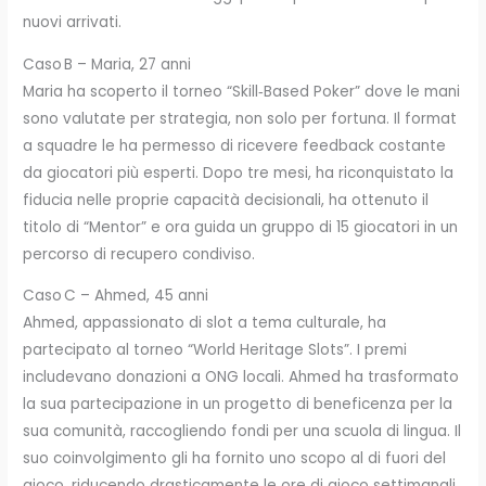
nuovi arrivati.
Caso B – Maria, 27 anni
Maria ha scoperto il torneo “Skill‑Based Poker” dove le mani
sono valutate per strategia, non solo per fortuna. Il format
a squadre le ha permesso di ricevere feedback costante
da giocatori più esperti. Dopo tre mesi, ha riconquistato la
fiducia nelle proprie capacità decisionali, ha ottenuto il
titolo di “Mentor” e ora guida un gruppo di 15 giocatori in un
percorso di recupero condiviso.
Caso C – Ahmed, 45 anni
Ahmed, appassionato di slot a tema culturale, ha
partecipato al torneo “World Heritage Slots”. I premi
includevano donazioni a ONG locali. Ahmed ha trasformato
la sua partecipazione in un progetto di beneficenza per la
sua comunità, raccogliendo fondi per una scuola di lingua. Il
suo coinvolgimento gli ha fornito uno scopo al di fuori del
gioco, riducendo drasticamente le ore di gioco settimanali