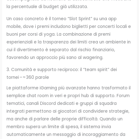
la percentuale di budget già utilizzata.
Un caso concreto è il torneo “Slot Sprint” su una app
mobile, dove i premi includono biglietti per concerti locali e
buoni per corsi di yoga. La combinazione di premi
esperienziali e la trasparenza dei limiti crea un ambiente in
cui il divertimento è separato dal rischio finanziario,
favorendo un approccio più sano al wagering.
3. Comunità e supporto reciproco: il “team spirit” dei
tornei – ≈ 360 parole
Le piattaforme iGaming più avanzate hanno trasformato il
semplice chat room in veri e propri hub di supporto. Forum
tematici, canali Discord dedicati e gruppi di squadra
integrati permettono ai giocatori di condividere strategie,
ma anche di parlare delle proprie difficoltà. Quando un
membro supera un limite di spesa, il sistema invia
automaticamente un messaggio di incoraggiamento da