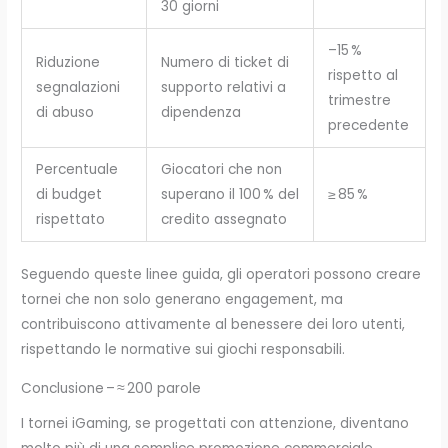
30 giorni
–15 %
Riduzione
Numero di ticket di
rispetto al
segnalazioni
supporto relativi a
trimestre
di abuso
dipendenza
precedente
Percentuale
Giocatori che non
di budget
superano il 100 % del
≥ 85 %
rispettato
credito assegnato
Seguendo queste linee guida, gli operatori possono creare
tornei che non solo generano engagement, ma
contribuiscono attivamente al benessere dei loro utenti,
rispettando le normative sui giochi responsabili.
Conclusione – ≈ 200 parole
I tornei iGaming, se progettati con attenzione, diventano