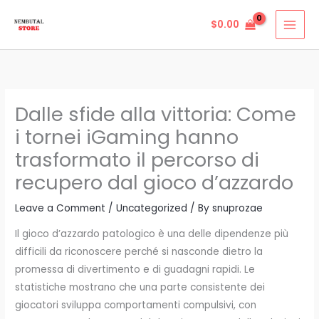
Skip
$
0.00
to
content
Dalle sfide alla vittoria: Come
i tornei iGaming hanno
trasformato il percorso di
recupero dal gioco d’azzardo
Leave a Comment
/
Uncategorized
/ By
snuprozae
Il gioco d’azzardo patologico è una delle dipendenze più
difficili da riconoscere perché si nasconde dietro la
promessa di divertimento e di guadagni rapidi. Le
statistiche mostrano che una parte consistente dei
giocatori sviluppa comportamenti compulsivi, con