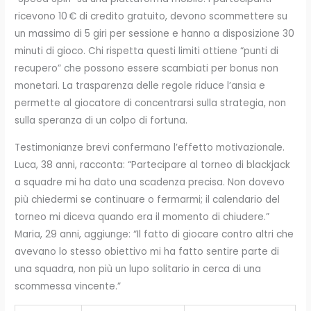
ricevono 10 € di credito gratuito, devono scommettere su
un massimo di 5 giri per sessione e hanno a disposizione 30
minuti di gioco. Chi rispetta questi limiti ottiene “punti di
recupero” che possono essere scambiati per bonus non
monetari. La trasparenza delle regole riduce l’ansia e
permette al giocatore di concentrarsi sulla strategia, non
sulla speranza di un colpo di fortuna.
Testimonianze brevi confermano l’effetto motivazionale.
Luca, 38 anni, racconta: “Partecipare al torneo di blackjack
a squadre mi ha dato una scadenza precisa. Non dovevo
più chiedermi se continuare o fermarmi; il calendario del
torneo mi diceva quando era il momento di chiudere.”
Maria, 29 anni, aggiunge: “Il fatto di giocare contro altri che
avevano lo stesso obiettivo mi ha fatto sentire parte di
una squadra, non più un lupo solitario in cerca di una
scommessa vincente.”