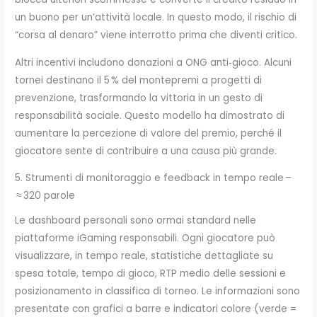
un buono per un’attività locale. In questo modo, il rischio di
“corsa al denaro” viene interrotto prima che diventi critico.
Altri incentivi includono donazioni a ONG anti‑gioco. Alcuni
tornei destinano il 5 % del montepremi a progetti di
prevenzione, trasformando la vittoria in un gesto di
responsabilità sociale. Questo modello ha dimostrato di
aumentare la percezione di valore del premio, perché il
giocatore sente di contribuire a una causa più grande.
5. Strumenti di monitoraggio e feedback in tempo reale –
≈ 320 parole
Le dashboard personali sono ormai standard nelle
piattaforme iGaming responsabili. Ogni giocatore può
visualizzare, in tempo reale, statistiche dettagliate su
spesa totale, tempo di gioco, RTP medio delle sessioni e
posizionamento in classifica di torneo. Le informazioni sono
presentate con grafici a barre e indicatori colore (verde =