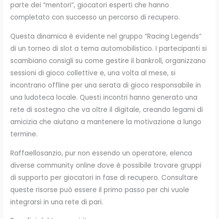
parte dei “mentori”, giocatori esperti che hanno
completato con successo un percorso di recupero.
Questa dinamica è evidente nel gruppo “Racing Legends”
di un torneo di slot a tema automobilistico. I partecipanti si
scambiano consigli su come gestire il bankroll, organizzano
sessioni di gioco collettive e, una volta al mese, si
incontrano offline per una serata di gioco responsabile in
una ludoteca locale. Questi incontri hanno generato una
rete di sostegno che va oltre il digitale, creando legami di
amicizia che aiutano a mantenere la motivazione a lungo
termine.
Raffaellosanzio, pur non essendo un operatore, elenca
diverse community online dove è possibile trovare gruppi
di supporto per giocatori in fase di recupero. Consultare
queste risorse può essere il primo passo per chi vuole
integrarsi in una rete di pari.