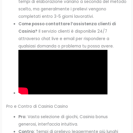
tempi di elaborazione variano a seconda del metodo
scelto, ma generalmente i prelievi vengono
completati entro 3-5 giorni lavorativi.
Come posso contattare l’assistenza clienti di
Casinia?
Il servizio clienti è disponibile 24/7
attraverso chat live e email per rispondere a
qualsiasi domanda o problema tu possa avere.
Pro e Contro di Casinia Casino
Pro:
Vasta selezione di giochi, Casinia bonus
generosi, interfaccia intuitiva.
Contro:
Tempi di prelievo leggermente più lunghi