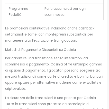
Programma
Punti accumulati per ogni
Fedeltà
scommessa
Le promozioni continuative includono anche cashback
settimanali e tornei con montepremi substantiali, per
mantenere alta l’eccitazione tra i giocatori.
Metodi di Pagamento Disponibili su Casinia
Per garantire una transizione senza interruzioni da
scommessa a pagamento, Casinia offre un’ampia gamma
di opzioni di pagamento. I giocatori possono scegliere tra
metodi tradizionali come carte di credito e bonifici bancari,
oppure optare per alternative moderne come e-wallets e
criptovalute.
La sicurezza delle transazioni è una priorità per Casinia.
Tutte le transazioni sono protette da tecnologie di