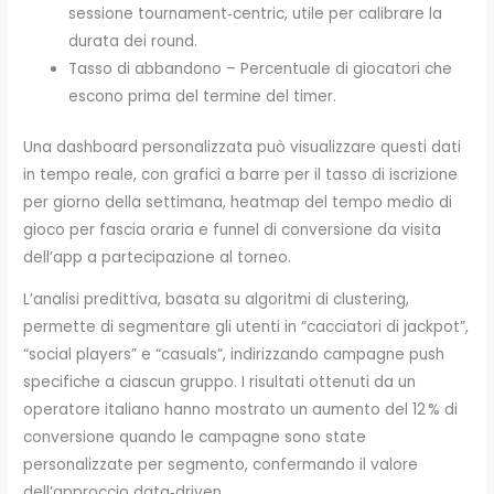
sessione tournament‑centric, utile per calibrare la
durata dei round.
Tasso di abbandono – Percentuale di giocatori che
escono prima del termine del timer.
Una dashboard personalizzata può visualizzare questi dati
in tempo reale, con grafici a barre per il tasso di iscrizione
per giorno della settimana, heatmap del tempo medio di
gioco per fascia oraria e funnel di conversione da visita
dell’app a partecipazione al torneo.
L’analisi predittiva, basata su algoritmi di clustering,
permette di segmentare gli utenti in “cacciatori di jackpot”,
“social players” e “casuals”, indirizzando campagne push
specifiche a ciascun gruppo. I risultati ottenuti da un
operatore italiano hanno mostrato un aumento del 12 % di
conversione quando le campagne sono state
personalizzate per segmento, confermando il valore
dell’approccio data‑driven.