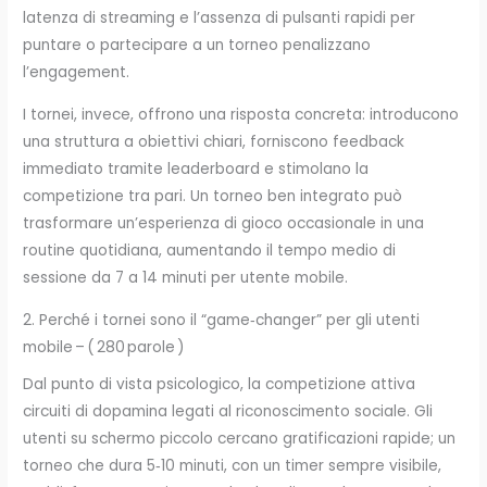
latenza di streaming e l’assenza di pulsanti rapidi per
puntare o partecipare a un torneo penalizzano
l’engagement.
I tornei, invece, offrono una risposta concreta: introducono
una struttura a obiettivi chiari, forniscono feedback
immediato tramite leaderboard e stimolano la
competizione tra pari. Un torneo ben integrato può
trasformare un’esperienza di gioco occasionale in una
routine quotidiana, aumentando il tempo medio di
sessione da 7 a 14 minuti per utente mobile.
2. Perché i tornei sono il “game‑changer” per gli utenti
mobile – ( 280 parole )
Dal punto di vista psicologico, la competizione attiva
circuiti di dopamina legati al riconoscimento sociale. Gli
utenti su schermo piccolo cercano gratificazioni rapide; un
torneo che dura 5‑10 minuti, con un timer sempre visibile,