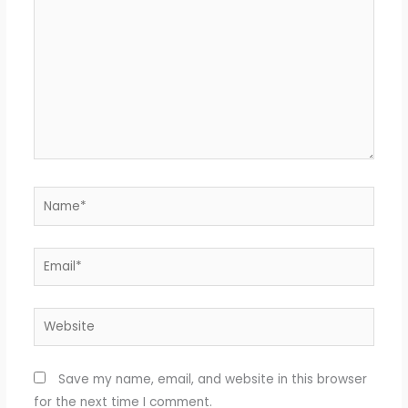
Name*
Email*
Website
Save my name, email, and website in this browser
for the next time I comment.