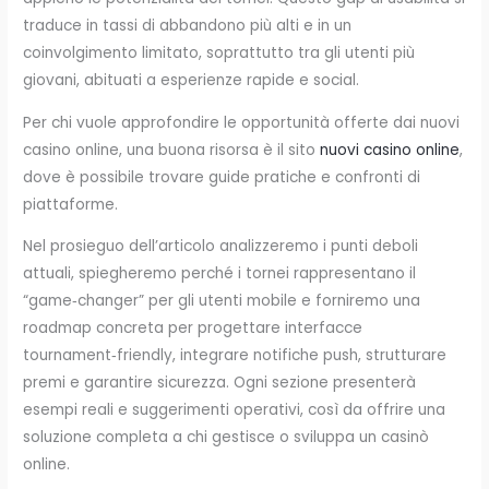
traduce in tassi di abbandono più alti e in un
coinvolgimento limitato, soprattutto tra gli utenti più
giovani, abituati a esperienze rapide e social.
Per chi vuole approfondire le opportunità offerte dai nuovi
casino online, una buona risorsa è il sito
nuovi casino online
,
dove è possibile trovare guide pratiche e confronti di
piattaforme.
Nel prosieguo dell’articolo analizzeremo i punti deboli
attuali, spiegheremo perché i tornei rappresentano il
“game‑changer” per gli utenti mobile e forniremo una
roadmap concreta per progettare interfacce
tournament‑friendly, integrare notifiche push, strutturare
premi e garantire sicurezza. Ogni sezione presenterà
esempi reali e suggerimenti operativi, così da offrire una
soluzione completa a chi gestisce o sviluppa un casinò
online.