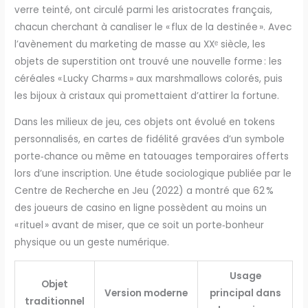
verre teinté, ont circulé parmi les aristocrates français,
chacun cherchant à canaliser le « flux de la destinée ». Avec
l’avènement du marketing de masse au XXᵉ siècle, les
objets de superstition ont trouvé une nouvelle forme : les
céréales « Lucky Charms » aux marshmallows colorés, puis
les bijoux à cristaux qui promettaient d’attirer la fortune.
Dans les milieux de jeu, ces objets ont évolué en tokens
personnalisés, en cartes de fidélité gravées d’un symbole
porte‑chance ou même en tatouages temporaires offerts
lors d’une inscription. Une étude sociologique publiée par le
Centre de Recherche en Jeu (2022) a montré que 62 %
des joueurs de casino en ligne possèdent au moins un
« rituel » avant de miser, que ce soit un porte‑bonheur
physique ou un geste numérique.
Usage
Objet
Version moderne
principal dans
traditionnel