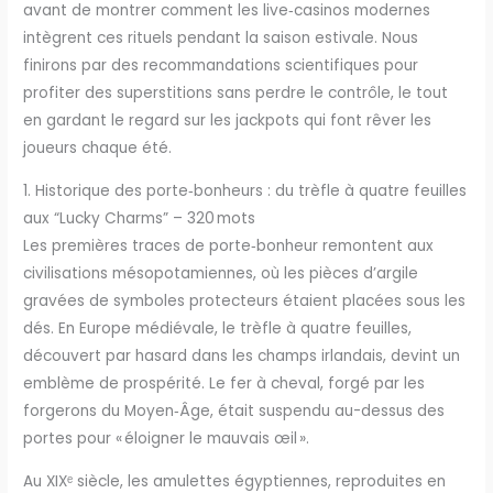
avant de montrer comment les live‑casinos modernes
intègrent ces rituels pendant la saison estivale. Nous
finirons par des recommandations scientifiques pour
profiter des superstitions sans perdre le contrôle, le tout
en gardant le regard sur les jackpots qui font rêver les
joueurs chaque été.
1. Historique des porte‑bonheurs : du trèfle à quatre feuilles
aux “Lucky Charms” – 320 mots
Les premières traces de porte‑bonheur remontent aux
civilisations mésopotamiennes, où les pièces d’argile
gravées de symboles protecteurs étaient placées sous les
dés. En Europe médiévale, le trèfle à quatre feuilles,
découvert par hasard dans les champs irlandais, devint un
emblème de prospérité. Le fer à cheval, forgé par les
forgerons du Moyen‑Âge, était suspendu au-dessus des
portes pour « éloigner le mauvais œil ».
Au XIXᵉ siècle, les amulettes égyptiennes, reproduites en