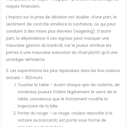
risques financiers.
L’impact sur la prise de décision est double : d’une part, le
sentiment de contrôle améliore la confiance, ce qui peut
conduire à des mises plus élevées (wagering). D’autre
part, la dépendance à ces signaux peut masquer une
mauvaise gestion du bankroll, car le joueur attribue les
pertes à une mauvaise exécution du rituel plutôt qu’à une
stratégie déficiente.
3. Les superstitions les plus répandues dans les live‑casinos
actuels – 350 mots
Toucher la table – Avant chaque spin de roulette, de
nombreux joueurs frôlent légèrement le verre de la
table, convaincus que le frottement modifie la
trajectoire de la bille.
Porter du rouge – Le rouge, couleur associée à la
victoire au baccarat, est porté sous forme de