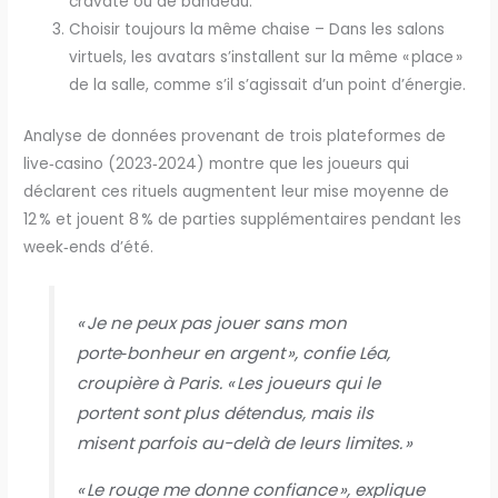
cravate ou de bandeau.
Choisir toujours la même chaise – Dans les salons
virtuels, les avatars s’installent sur la même « place »
de la salle, comme s’il s’agissait d’un point d’énergie.
Analyse de données provenant de trois plateformes de
live‑casino (2023‑2024) montre que les joueurs qui
déclarent ces rituels augmentent leur mise moyenne de
12 % et jouent 8 % de parties supplémentaires pendant les
week‑ends d’été.
« Je ne peux pas jouer sans mon
porte‑bonheur en argent », confie Léa,
croupière à Paris. « Les joueurs qui le
portent sont plus détendus, mais ils
misent parfois au-delà de leurs limites. »
« Le rouge me donne confiance », explique