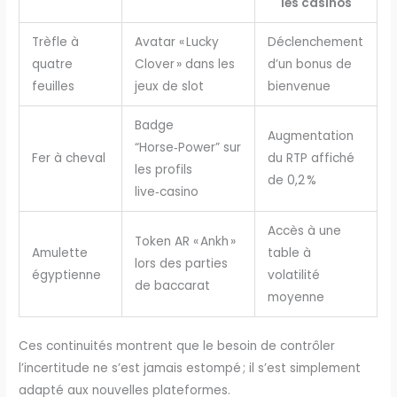
les casinos
Trèfle à
Avatar « Lucky
Déclenchement
quatre
Clover » dans les
d’un bonus de
feuilles
jeux de slot
bienvenue
Badge
Augmentation
“Horse‑Power” sur
Fer à cheval
du RTP affiché
les profils
de 0,2 %
live‑casino
Accès à une
Token AR « Ankh »
Amulette
table à
lors des parties
égyptienne
volatilité
de baccarat
moyenne
Ces continuités montrent que le besoin de contrôler
l’incertitude ne s’est jamais estompé ; il s’est simplement
adapté aux nouvelles plateformes.