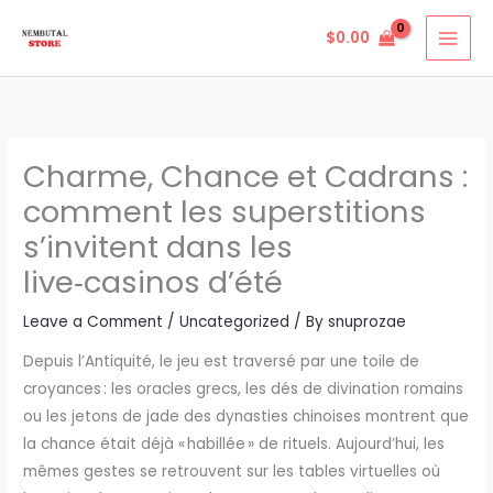
Skip
$
0.00
to
content
Charme, Chance et Cadrans :
comment les superstitions
s’invitent dans les
live‑casinos d’été
Leave a Comment
/
Uncategorized
/ By
snuprozae
Depuis l’Antiquité, le jeu est traversé par une toile de
croyances : les oracles grecs, les dés de divination romains
ou les jetons de jade des dynasties chinoises montrent que
la chance était déjà « habillée » de rituels. Aujourd’hui, les
mêmes gestes se retrouvent sur les tables virtuelles où