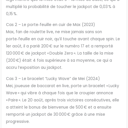
multiplié la probabilité de toucher le jackpot de 0,03 % à
0,15 %.
Cas 2 – Le porte‑feuille en cuir de Max (2023)
Max, fan de roulette live, ne mise jamais sans son
porte‑feuille en cuir noir, qu’il touche avant chaque spin. Le
1er août, il a parié 200 € sur le numéro 17 et a remporté
120 000 € de jackpot « Double Zero ». La taille de la mise
(200 €) était 4 fois supérieure à sa moyenne, ce qui a
accru l’exposition au jackpot.
Cas 3 – Le bracelet “Lucky Wave” de Mei (2024)
Mei, joueuse de baccarat en live, porte un bracelet « Lucky
Wave » qui vibre à chaque fois que le croupier annonce
« Paire ». Le 20 août, après trois victoires consécutives, elle
a atteint le bonus de bienvenue de 500 € et a ensuite
remporté un jackpot de 30 000 € grâce à une mise
progressive.