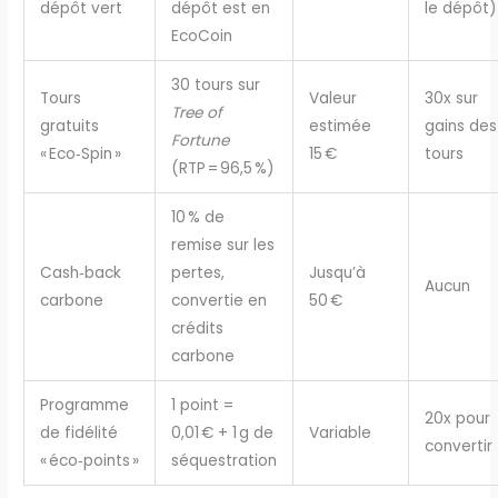
dépôt vert
dépôt est en
le dépôt)
EcoCoin
30 tours sur
Tours
Valeur
30x sur
Tree of
gratuits
estimée
gains des
Fortune
« Eco‑Spin »
15 €
tours
(RTP = 96,5 %)
10 % de
remise sur les
Cash‑back
pertes,
Jusqu’à
Aucun
carbone
convertie en
50 €
crédits
carbone
Programme
1 point =
20x pour
de fidélité
0,01 € + 1 g de
Variable
convertir
« éco‑points »
séquestration