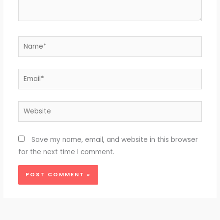
Name*
Email*
Website
Save my name, email, and website in this browser
for the next time I comment.