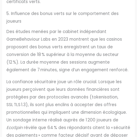
certificats verts.
5. Influence des bonus verts sur le comportement des
joueurs
Des études menées par le cabinet indépendant
GameBehaviour Labs en 2023 montrent que les casinos
proposant des bonus verts enregistrent un taux de
conversion de 18 % supérieur à la moyenne du secteur
(12 %). La durée moyenne des sessions augmente
également de 7 minutes, signe d’un engagement renforcé.
La confiance sécuritaire joue un rôle crucial. Lorsque les
joueurs perçoivent que leurs données financières sont
protégées par des protocoles avancés (tokenisation,
SSL TLS 1.3), ils sont plus enclins à accepter des offres
promotionnelles qui impliquent une dimension écologique.
Un sondage interne réalisé auprès de 1 200 joueurs de
EcoSpin
révèle que 64 % des répondants citent la « sécurité
des paiements » comme facteur décisif avant de déposer