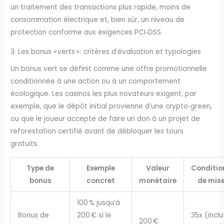
un traitement des transactions plus rapide, moins de
consommation électrique et, bien sûr, un niveau de
protection conforme aux exigences PCI‑DSS.
3. Les bonus « verts » : critères d’évaluation et typologies
Un bonus vert se définit comme une offre promotionnelle
conditionnée à une action ou à un comportement
écologique. Les casinos les plus novateurs exigent, par
exemple, que le dépôt initial provienne d’une crypto‑green,
ou que le joueur accepte de faire un don à un projet de
reforestation certifié avant de débloquer les tours
gratuits.
Type de
Exemple
Valeur
Conditio
bonus
concret
monétaire
de mis
100 % jusqu’à
Bonus de
200 € si le
35x (inclu
200 €