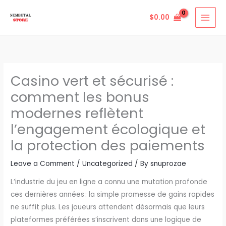
Skip
$
0.00
to
content
Casino vert et sécurisé :
comment les bonus
modernes reflètent
l’engagement écologique et
la protection des paiements
Leave a Comment
/
Uncategorized
/ By
snuprozae
L’industrie du jeu en ligne a connu une mutation profonde
ces dernières années : la simple promesse de gains rapides
ne suffit plus. Les joueurs attendent désormais que leurs
plateformes préférées s’inscrivent dans une logique de