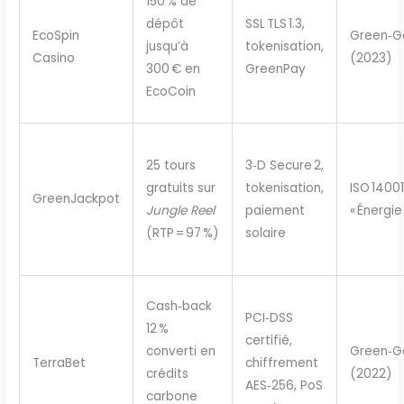
150 % de
dépôt
SSL TLS 1.3,
EcoSpin
Green‑G
jusqu’à
tokenisation,
Casino
(2023)
300 € en
GreenPay
EcoCoin
25 tours
3‑D Secure 2,
gratuits sur
tokenisation,
ISO 14001
GreenJackpot
Jungle Reel
paiement
« Énergie
(RTP = 97 %)
solaire
Cash‑back
PCI‑DSS
12 %
certifié,
converti en
Green‑G
TerraBet
chiffrement
crédits
(2022)
AES‑256, PoS
carbone