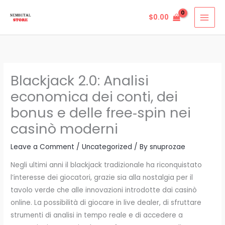
Skip
$
0.00
to
content
Blackjack 2.0: Analisi
economica dei conti, dei
bonus e delle free‑spin nei
casinò moderni
Leave a Comment
/
Uncategorized
/ By
snuprozae
Negli ultimi anni il blackjack tradizionale ha riconquistato
l’interesse dei giocatori, grazie sia alla nostalgia per il
tavolo verde che alle innovazioni introdotte dai casinò
online. La possibilità di giocare in live dealer, di sfruttare
strumenti di analisi in tempo reale e di accedere a