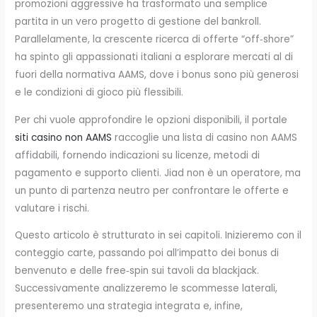
promozioni aggressive ha trasformato una semplice
partita in un vero progetto di gestione del bankroll.
Parallelamente, la crescente ricerca di offerte “off‑shore”
ha spinto gli appassionati italiani a esplorare mercati al di
fuori della normativa AAMS, dove i bonus sono più generosi
e le condizioni di gioco più flessibili.
Per chi vuole approfondire le opzioni disponibili, il portale
siti casino non AAMS
raccoglie una lista di casino non AAMS
affidabili, fornendo indicazioni su licenze, metodi di
pagamento e supporto clienti. Jiad non è un operatore, ma
un punto di partenza neutro per confrontare le offerte e
valutare i rischi.
Questo articolo è strutturato in sei capitoli. Inizieremo con il
conteggio carte, passando poi all’impatto dei bonus di
benvenuto e delle free‑spin sui tavoli da blackjack.
Successivamente analizzeremo le scommesse laterali,
presenteremo una strategia integrata e, infine,