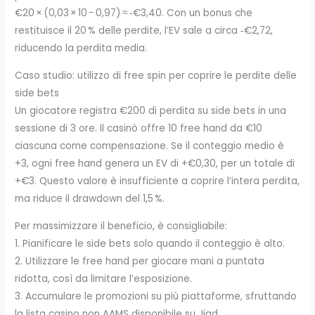
€20 × (0,03 × 10 − 0,97) ≈ ‑€3,40. Con un bonus che
restituisce il 20 % delle perdite, l’EV sale a circa ‑€2,72,
riducendo la perdita media.
Caso studio: utilizzo di free spin per coprire le perdite delle
side bets
Un giocatore registra €200 di perdita su side bets in una
sessione di 3 ore. Il casinò offre 10 free hand da €10
ciascuna come compensazione. Se il conteggio medio è
+3, ogni free hand genera un EV di +€0,30, per un totale di
+€3. Questo valore è insufficiente a coprire l’intera perdita,
ma riduce il drawdown del 1,5 %.
Per massimizzare il beneficio, è consigliabile:
1. Pianificare le side bets solo quando il conteggio è alto.
2. Utilizzare le free hand per giocare mani a puntata
ridotta, così da limitare l’esposizione.
3. Accumulare le promozioni su più piattaforme, sfruttando
la lista casino non AAMS disponibile su Jiad.