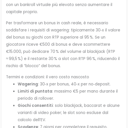
con un bankroll virtuale più elevato senza aumentare il
capitale proprio.
Per trasformare un bonus in cash reale, è necessario
soddisfare i requisiti di wagering: tipicamente 30‑x il valore
del bonus su giochi con RTP superiore al 95 %. Se un
giocatore riceve €500 di bonus e deve scommettere
€15.000, può dedicare 70 % del volume al blackjack (RTP
≈ 99,5 %) e il restante 30 % a slot con RTP 96 %, riducendo il
rischio di “blocco” del bonus.
Termini e condizioni: il vero costo nascosto
Wagering
: 30‑x per bonus, 40‑x per no‑deposit.
Limiti di puntata
: massimo €5 per mano durante il
periodo di rollover.
Giochi consentiti
: solo blackjack, baccarat e alcune
varianti di video poker; le slot sono escluse dal
calcolo dell’EV.
Scadenze
: 7 giorni per completare il requisito,