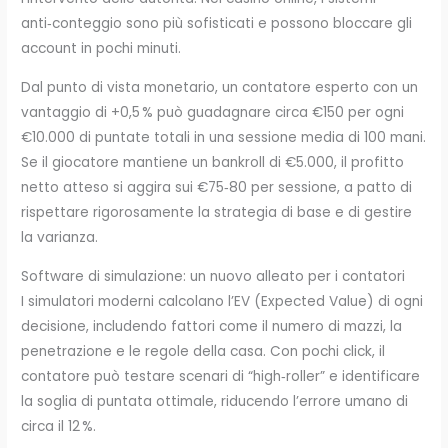
anti‑conteggio sono più sofisticati e possono bloccare gli
account in pochi minuti.
Dal punto di vista monetario, un contatore esperto con un
vantaggio di +0,5 % può guadagnare circa €150 per ogni
€10.000 di puntate totali in una sessione media di 100 mani.
Se il giocatore mantiene un bankroll di €5.000, il profitto
netto atteso si aggira sui €75‑80 per sessione, a patto di
rispettare rigorosamente la strategia di base e di gestire
la varianza.
Software di simulazione: un nuovo alleato per i contatori
I simulatori moderni calcolano l’EV (Expected Value) di ogni
decisione, includendo fattori come il numero di mazzi, la
penetrazione e le regole della casa. Con pochi click, il
contatore può testare scenari di “high‑roller” e identificare
la soglia di puntata ottimale, riducendo l’errore umano di
circa il 12 %.