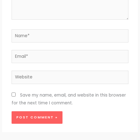
Name*
Email*
Website
Save my name, email, and website in this browser
for the next time I comment.