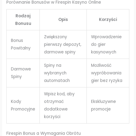
Porównanie Bonusów w Firespin Kasyno Online
Rodzaj
Opis
Korzyści
Bonusu
Zwiększony
Wprowadzenie
Bonus
pierwszy depozyt,
do gier
Powitalny
darmowe spiny
kasynowych
Spiny na
Możliwość
Darmowe
wybranych
wypróbowania
Spiny
automatach
gier bez ryzyka
Wpisz kod, aby
Kody
otrzymać
Ekskluzywne
Promocyjne
dodatkowe
promocje
korzyści
Firespin Bonus a Wymagania Obrótu