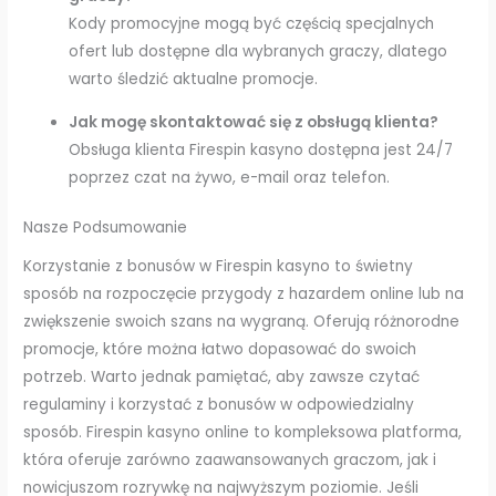
Kody promocyjne mogą być częścią specjalnych
ofert lub dostępne dla wybranych graczy, dlatego
warto śledzić aktualne promocje.
Jak mogę skontaktować się z obsługą klienta?
Obsługa klienta Firespin kasyno dostępna jest 24/7
poprzez czat na żywo, e-mail oraz telefon.
Nasze Podsumowanie
Korzystanie z bonusów w Firespin kasyno to świetny
sposób na rozpoczęcie przygody z hazardem online lub na
zwiększenie swoich szans na wygraną. Oferują różnorodne
promocje, które można łatwo dopasować do swoich
potrzeb. Warto jednak pamiętać, aby zawsze czytać
regulaminy i korzystać z bonusów w odpowiedzialny
sposób. Firespin kasyno online to kompleksowa platforma,
która oferuje zarówno zaawansowanych graczom, jak i
nowicjuszom rozrywkę na najwyższym poziomie. Jeśli