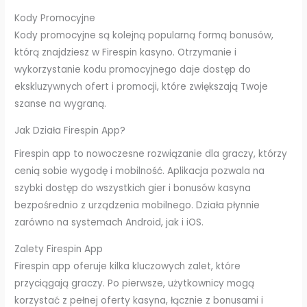
Kody Promocyjne
Kody promocyjne są kolejną popularną formą bonusów,
którą znajdziesz w Firespin kasyno. Otrzymanie i
wykorzystanie kodu promocyjnego daje dostęp do
ekskluzywnych ofert i promocji, które zwiększają Twoje
szanse na wygraną.
Jak Działa Firespin App?
Firespin app to nowoczesne rozwiązanie dla graczy, którzy
cenią sobie wygodę i mobilność. Aplikacja pozwala na
szybki dostęp do wszystkich gier i bonusów kasyna
bezpośrednio z urządzenia mobilnego. Działa płynnie
zarówno na systemach Android, jak i iOS.
Zalety Firespin App
Firespin app oferuje kilka kluczowych zalet, które
przyciągają graczy. Po pierwsze, użytkownicy mogą
korzystać z pełnej oferty kasyna, łącznie z bonusami i