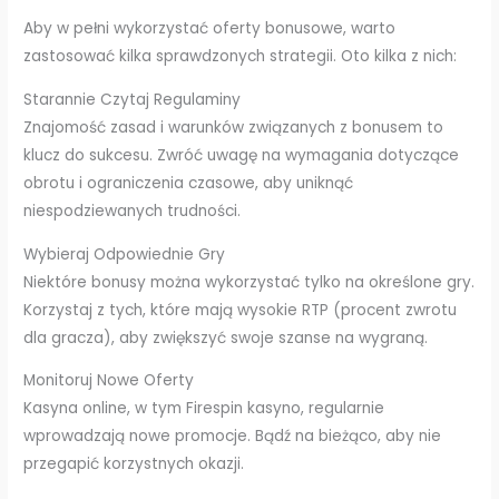
Aby w pełni wykorzystać oferty bonusowe, warto
zastosować kilka sprawdzonych strategii. Oto kilka z nich:
Starannie Czytaj Regulaminy
Znajomość zasad i warunków związanych z bonusem to
klucz do sukcesu. Zwróć uwagę na wymagania dotyczące
obrotu i ograniczenia czasowe, aby uniknąć
niespodziewanych trudności.
Wybieraj Odpowiednie Gry
Niektóre bonusy można wykorzystać tylko na określone gry.
Korzystaj z tych, które mają wysokie RTP (procent zwrotu
dla gracza), aby zwiększyć swoje szanse na wygraną.
Monitoruj Nowe Oferty
Kasyna online, w tym Firespin kasyno, regularnie
wprowadzają nowe promocje. Bądź na bieżąco, aby nie
przegapić korzystnych okazji.