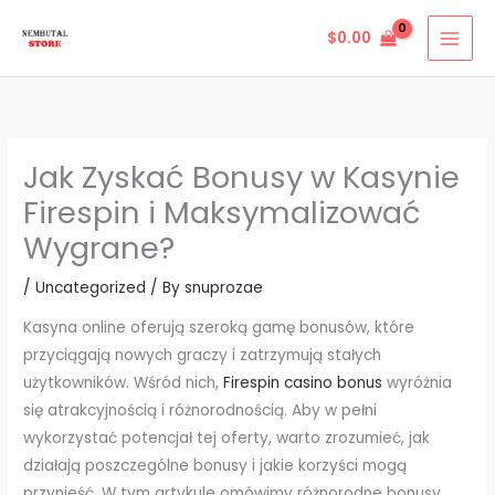
Skip
$
0.00
to
content
Jak Zyskać Bonusy w Kasynie
Firespin i Maksymalizować
Wygrane?
/
Uncategorized
/ By
snuprozae
Kasyna online oferują szeroką gamę bonusów, które
przyciągają nowych graczy i zatrzymują stałych
użytkowników. Wśród nich,
Firespin casino bonus
wyróżnia
się atrakcyjnością i różnorodnością. Aby w pełni
wykorzystać potencjał tej oferty, warto zrozumieć, jak
działają poszczególne bonusy i jakie korzyści mogą
przynieść. W tym artykule omówimy różnorodne bonusy